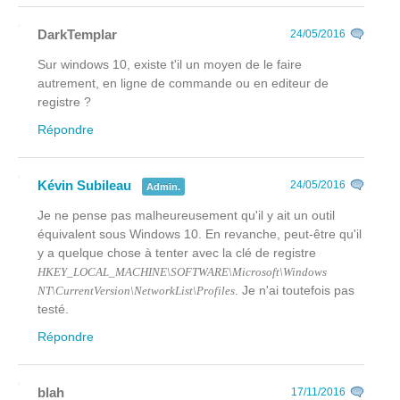
DarkTemplar
24/05/2016
Sur windows 10, existe t'il un moyen de le faire
autrement, en ligne de commande ou en editeur de
registre ?
Répondre
Kévin Subileau
24/05/2016
Admin.
Je ne pense pas malheureusement qu'il y ait un outil
équivalent sous Windows 10. En revanche, peut-être qu'il
y a quelque chose à tenter avec la clé de registre
HKEY_LOCAL_MACHINE\SOFTWARE\Microsoft\Windows
. Je n'ai toutefois pas
NT\CurrentVersion\NetworkList\Profiles
testé.
Répondre
blah
17/11/2016