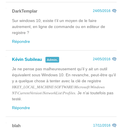
DarkTemplar
24/05/2016
Sur windows 10, existe t'il un moyen de le faire
autrement, en ligne de commande ou en editeur de
registre ?
Répondre
Kévin Subileau
24/05/2016
Admin.
Je ne pense pas malheureusement qu'il y ait un outil
équivalent sous Windows 10. En revanche, peut-être qu'il
y a quelque chose à tenter avec la clé de registre
HKEY_LOCAL_MACHINE\SOFTWARE\Microsoft\Windows
. Je n'ai toutefois pas
NT\CurrentVersion\NetworkList\Profiles
testé.
Répondre
blah
17/11/2016