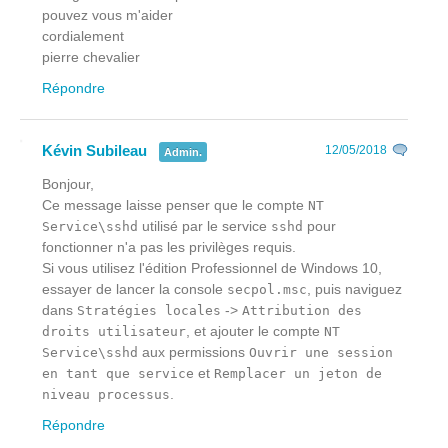
pouvez vous m'aider
cordialement
pierre chevalier
Répondre
Kévin Subileau
12/05/2018
Admin.
Bonjour,
Ce message laisse penser que le compte
NT
utilisé par le service
pour
Service\sshd
sshd
fonctionner n'a pas les privilèges requis.
Si vous utilisez l'édition Professionnel de Windows 10,
essayer de lancer la console
, puis naviguez
secpol.msc
dans
->
Stratégies locales
Attribution des
, et ajouter le compte
droits utilisateur
NT
aux permissions
Service\sshd
Ouvrir une session
et
en tant que service
Remplacer un jeton de
.
niveau processus
Répondre