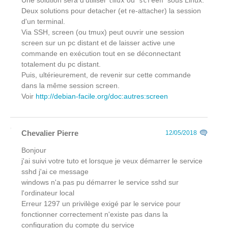
Une solution sera d'utiliser
ou
sous Linux.
tmux
screen
Deux solutions pour detacher (et re-attacher) la session
d'un terminal.
Via SSH, screen (ou tmux) peut ouvrir une session
screen sur un pc distant et de laisser active une
commande en exécution tout en se déconnectant
totalement du pc distant.
Puis, ultérieurement, de revenir sur cette commande
dans la même session screen.
Voir
http://debian-facile.org/doc:autres:screen
Chevalier Pierre
12/05/2018
Bonjour
j'ai suivi votre tuto et lorsque je veux démarrer le service
sshd j'ai ce message
windows n'a pas pu démarrer le service sshd sur
l'ordinateur local
Erreur 1297 un privilège exigé par le service pour
fonctionner correctement n'existe pas dans la
configuration du compte du service