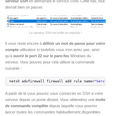
serveur SSH
en démarrant le service
. Cette fois, tout
sshd
devrait bien se passer.
Le serveur SSH est enfin en marche !
Il vous reste encore à
définir un mot de passe pour votre
compte
utilisateur si toutefois vous n'en aviez pas, ainsi
qu'à
ouvrir le port 22 sur le pare-feu
Windows du
serveur. Vous pouvez pour cela utiliser la commande
suivante :
netsh advfirewall firewall add rule name=
"Service S
A partir de là vous pouvez vous connecter en SSH à votre
serveur depuis un poste distant. Vous obtiendrez une
invite
de commande complète
depuis laquelle vous pourrez
lancer toutes les commandes habituellement disponibles