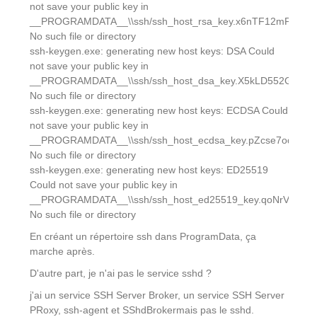
not save your public key in
__PROGRAMDATA__\\ssh/ssh_host_rsa_key.x6nTF12mPR:
No such file or directory
ssh-keygen.exe: generating new host keys: DSA Could
not save your public key in
__PROGRAMDATA__\\ssh/ssh_host_dsa_key.X5kLD552GA:
No such file or directory
ssh-keygen.exe: generating new host keys: ECDSA Could
not save your public key in
__PROGRAMDATA__\\ssh/ssh_host_ecdsa_key.pZcse7oqcM:
No such file or directory
ssh-keygen.exe: generating new host keys: ED25519
Could not save your public key in
__PROGRAMDATA__\\ssh/ssh_host_ed25519_key.qoNrVXFGM
No such file or directory
En créant un répertoire ssh dans ProgramData, ça
marche après.
D'autre part, je n'ai pas le service sshd ?
j'ai un service SSH Server Broker, un service SSH Server
PRoxy, ssh-agent et SShdBrokermais pas le sshd.