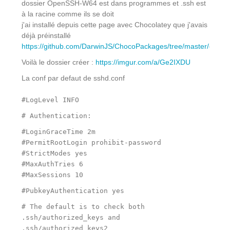
dossier OpenSSH-W64 est dans programmes et .ssh est
à la racine comme ils se doit
j'ai installé depuis cette page avec Chocolatey que j'avais
déjà préinstallé
https://github.com/DarwinJS/ChocoPackages/tree/master/opens
Voilà le dossier créer :
https://imgur.com/a/Ge2IXDU
La conf par defaut de sshd.conf
#LogLevel INFO
# Authentication:
#LoginGraceTime 2m
#PermitRootLogin prohibit-password
#StrictModes yes
#MaxAuthTries 6
#MaxSessions 10
#PubkeyAuthentication yes
# The default is to check both
.ssh/authorized_keys and
.ssh/authorized_keys2