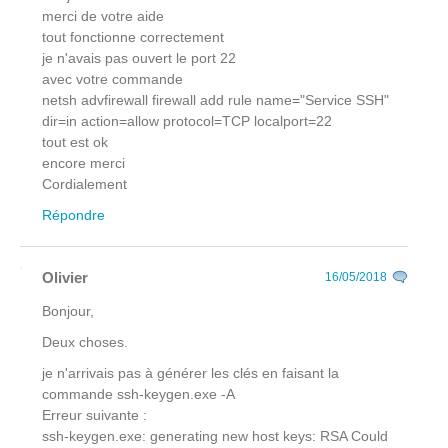
merci de votre aide
tout fonctionne correctement
je n'avais pas ouvert le port 22
avec votre commande
netsh advfirewall firewall add rule name="Service SSH"
dir=in action=allow protocol=TCP localport=22
tout est ok
encore merci
Cordialement
Répondre
Olivier
16/05/2018
Bonjour,
Deux choses.
je n'arrivais pas à générer les clés en faisant la
commande ssh-keygen.exe -A
Erreur suivante :
ssh-keygen.exe: generating new host keys: RSA Could