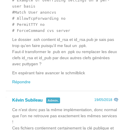
# Example of overriding settings on a per-
user basis
#Match User anoncvs
# AllowTcpForwarding no
# PermitTTY no
# ForceCommand cvs server
Le dossier .ssh contient id_rsa et id_rsa.pub je sais pas
trop qu'en faire puisqu'il me faut un .ppk.
Faut-il transformer le .pub en .ppk ou remplacer les deux
clefs id_rsa et id_pub par deux autres clefs générées
avec puttygen ?
En espérant faire avancer le schmilblick
Répondre
Kévin Subileau
19/05/2018
Admin.
Ce n'est donc pas la même implémentation, donc normal
que l'on ne retrouve pas exactement les mêmes services
!
Ces fichiers contiennent certainement la clé publique et