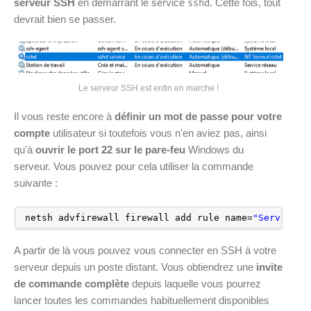
serveur SSH
en démarrant le service
. Cette fois, tout
sshd
devrait bien se passer.
Le serveur SSH est enfin en marche !
Il vous reste encore à
définir un mot de passe pour votre
compte
utilisateur si toutefois vous n'en aviez pas, ainsi
qu'à
ouvrir le port 22 sur le pare-feu
Windows du
serveur. Vous pouvez pour cela utiliser la commande
suivante :
netsh advfirewall firewall add rule name=
"Service S
A partir de là vous pouvez vous connecter en SSH à votre
serveur depuis un poste distant. Vous obtiendrez une
invite
de commande complète
depuis laquelle vous pourrez
lancer toutes les commandes habituellement disponibles