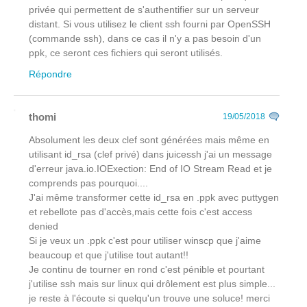
privée qui permettent de s'authentifier sur un serveur
distant. Si vous utilisez le client ssh fourni par OpenSSH
(commande ssh), dans ce cas il n'y a pas besoin d'un
ppk, ce seront ces fichiers qui seront utilisés.
Répondre
thomi
19/05/2018
Absolument les deux clef sont générées mais même en
utilisant id_rsa (clef privé) dans juicessh j'ai un message
d'erreur java.io.IOExection: End of IO Stream Read et je
comprends pas pourquoi....
J'ai même transformer cette id_rsa en .ppk avec puttygen
et rebellote pas d'accès,mais cette fois c'est access
denied
Si je veux un .ppk c'est pour utiliser winscp que j'aime
beaucoup et que j'utilise tout autant!!
Je continu de tourner en rond c'est pénible et pourtant
j'utilise ssh mais sur linux qui drôlement est plus simple...
je reste à l'écoute si quelqu'un trouve une soluce! merci