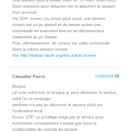
Une solution sera d'utiliser
ou
sous Linux.
tmux
screen
Deux solutions pour detacher (et re-attacher) la session
d'un terminal.
Via SSH, screen (ou tmux) peut ouvrir une session
screen sur un pc distant et de laisser active une
commande en exécution tout en se déconnectant
totalement du pc distant.
Puis, ultérieurement, de revenir sur cette commande
dans la même session screen.
Voir
http://debian-facile.org/doc:autres:screen
Chevalier Pierre
12/05/2018
Bonjour
j'ai suivi votre tuto et lorsque je veux démarrer le service
sshd j'ai ce message
windows n'a pas pu démarrer le service sshd sur
l'ordinateur local
Erreur 1297 un privilège exigé par le service pour
fonctionner correctement n'existe pas dans la
configuration du compte du service