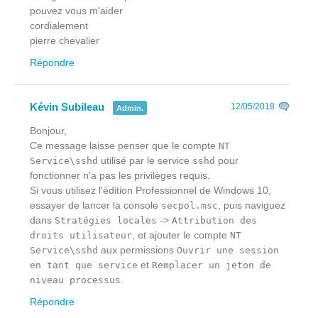
pouvez vous m'aider
cordialement
pierre chevalier
Répondre
Kévin Subileau
12/05/2018
Admin.
Bonjour,
Ce message laisse penser que le compte
NT
utilisé par le service
pour
Service\sshd
sshd
fonctionner n'a pas les privilèges requis.
Si vous utilisez l'édition Professionnel de Windows 10,
essayer de lancer la console
, puis naviguez
secpol.msc
dans
->
Stratégies locales
Attribution des
, et ajouter le compte
droits utilisateur
NT
aux permissions
Service\sshd
Ouvrir une session
et
en tant que service
Remplacer un jeton de
.
niveau processus
Répondre