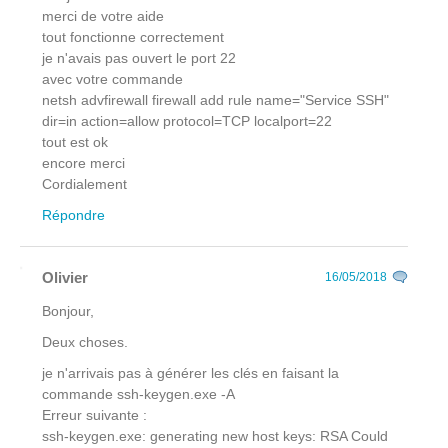
merci de votre aide
tout fonctionne correctement
je n'avais pas ouvert le port 22
avec votre commande
netsh advfirewall firewall add rule name="Service SSH"
dir=in action=allow protocol=TCP localport=22
tout est ok
encore merci
Cordialement
Répondre
Olivier
16/05/2018
Bonjour,
Deux choses.
je n'arrivais pas à générer les clés en faisant la
commande ssh-keygen.exe -A
Erreur suivante :
ssh-keygen.exe: generating new host keys: RSA Could