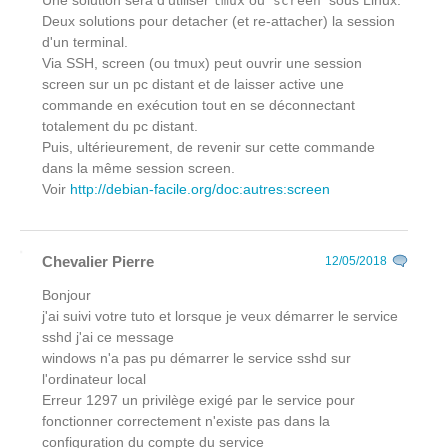
Une solution sera d'utiliser
ou
sous Linux.
tmux
screen
Deux solutions pour detacher (et re-attacher) la session
d'un terminal.
Via SSH, screen (ou tmux) peut ouvrir une session
screen sur un pc distant et de laisser active une
commande en exécution tout en se déconnectant
totalement du pc distant.
Puis, ultérieurement, de revenir sur cette commande
dans la même session screen.
Voir
http://debian-facile.org/doc:autres:screen
Chevalier Pierre
12/05/2018
Bonjour
j'ai suivi votre tuto et lorsque je veux démarrer le service
sshd j'ai ce message
windows n'a pas pu démarrer le service sshd sur
l'ordinateur local
Erreur 1297 un privilège exigé par le service pour
fonctionner correctement n'existe pas dans la
configuration du compte du service