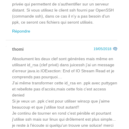
privée qui permettent de s'authentifier sur un serveur
distant. Si vous utilisez le client ssh fourni par OpenSSH
(commande ssh), dans ce cas il n'y a pas besoin d'un
ppk, ce seront ces fichiers qui seront utilisés.
Répondre
thomi
19/05/2018
Absolument les deux clef sont générées mais même en
utilisant id_rsa (clef privé) dans juicessh j'ai un message
d'erreur java.io.IOExection: End of IO Stream Read et je
comprends pas pourquoi....
J'ai même transformer cette id_rsa en .ppk avec puttygen
et rebellote pas d'accès,mais cette fois c'est access
denied
Si je veux un .ppk c'est pour utiliser winscp que j'aime
beaucoup et que j'utilise tout autant!!
Je continu de tourner en rond c'est pénible et pourtant
j'utilise ssh mais sur linux qui drôlement est plus simple...
je reste à l'écoute si quelqu'un trouve une soluce! merci