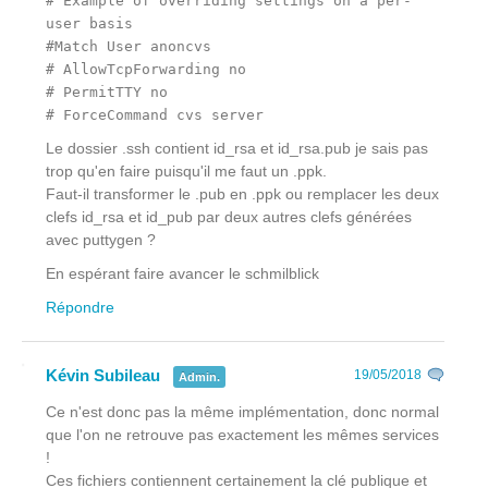
# Example of overriding settings on a per-
user basis
#Match User anoncvs
# AllowTcpForwarding no
# PermitTTY no
# ForceCommand cvs server
Le dossier .ssh contient id_rsa et id_rsa.pub je sais pas
trop qu'en faire puisqu'il me faut un .ppk.
Faut-il transformer le .pub en .ppk ou remplacer les deux
clefs id_rsa et id_pub par deux autres clefs générées
avec puttygen ?
En espérant faire avancer le schmilblick
Répondre
Kévin Subileau
19/05/2018
Admin.
Ce n'est donc pas la même implémentation, donc normal
que l'on ne retrouve pas exactement les mêmes services
!
Ces fichiers contiennent certainement la clé publique et