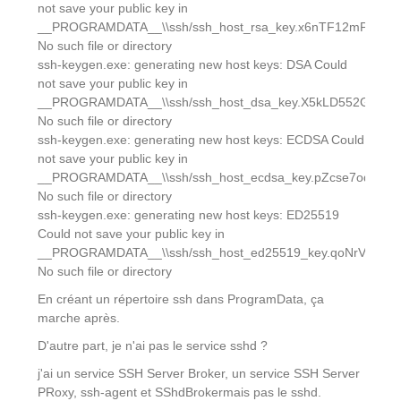
not save your public key in
__PROGRAMDATA__\\ssh/ssh_host_rsa_key.x6nTF12mPR:
No such file or directory
ssh-keygen.exe: generating new host keys: DSA Could
not save your public key in
__PROGRAMDATA__\\ssh/ssh_host_dsa_key.X5kLD552GA:
No such file or directory
ssh-keygen.exe: generating new host keys: ECDSA Could
not save your public key in
__PROGRAMDATA__\\ssh/ssh_host_ecdsa_key.pZcse7oqcM:
No such file or directory
ssh-keygen.exe: generating new host keys: ED25519
Could not save your public key in
__PROGRAMDATA__\\ssh/ssh_host_ed25519_key.qoNrVXFGM
No such file or directory
En créant un répertoire ssh dans ProgramData, ça
marche après.
D'autre part, je n'ai pas le service sshd ?
j'ai un service SSH Server Broker, un service SSH Server
PRoxy, ssh-agent et SShdBrokermais pas le sshd.