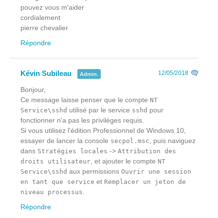
pouvez vous m'aider
cordialement
pierre chevalier
Répondre
Kévin Subileau
12/05/2018
Admin.
Bonjour,
Ce message laisse penser que le compte
NT
utilisé par le service
pour
Service\sshd
sshd
fonctionner n'a pas les privilèges requis.
Si vous utilisez l'édition Professionnel de Windows 10,
essayer de lancer la console
, puis naviguez
secpol.msc
dans
->
Stratégies locales
Attribution des
, et ajouter le compte
droits utilisateur
NT
aux permissions
Service\sshd
Ouvrir une session
et
en tant que service
Remplacer un jeton de
.
niveau processus
Répondre