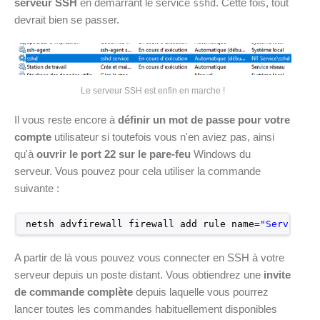
serveur SSH
en démarrant le service
. Cette fois, tout
sshd
devrait bien se passer.
Le serveur SSH est enfin en marche !
Il vous reste encore à
définir un mot de passe pour votre
compte
utilisateur si toutefois vous n'en aviez pas, ainsi
qu'à
ouvrir le port 22 sur le pare-feu
Windows du
serveur. Vous pouvez pour cela utiliser la commande
suivante :
netsh advfirewall firewall add rule name=
"Service S
A partir de là vous pouvez vous connecter en SSH à votre
serveur depuis un poste distant. Vous obtiendrez une
invite
de commande complète
depuis laquelle vous pourrez
lancer toutes les commandes habituellement disponibles