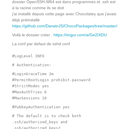
dossier OpenSSH-W64 est dans programmes et .ssh est
à la racine comme ils se doit
j'ai installé depuis cette page avec Chocolatey que j'avais
déjà préinstallé
https://github.com/DarwinJS/ChocoPackages/tree/master/opens
Voilà le dossier créer :
https://imgur.com/a/Ge2IXDU
La conf par defaut de sshd.conf
#LogLevel INFO
# Authentication:
#LoginGraceTime 2m
#PermitRootLogin prohibit-password
#StrictModes yes
#MaxAuthTries 6
#MaxSessions 10
#PubkeyAuthentication yes
# The default is to check both
.ssh/authorized_keys and
.ssh/authorized_keys2