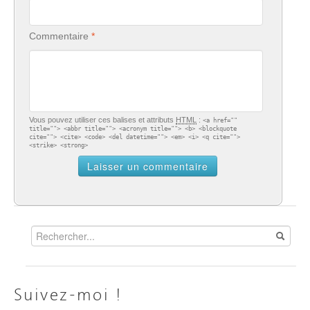
Commentaire
Vous pouvez utiliser ces balises et attributs
HTML
:
<a href=""
title=""> <abbr title=""> <acronym title=""> <b> <blockquote
cite=""> <cite> <code> <del datetime=""> <em> <i> <q cite="">
<strike> <strong>
Suivez-moi !