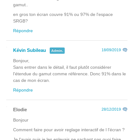
gamut..
en gros ton écran couvre 91% ou 97% de l'espace
SRGB?
Répondre
Kévin Subileau
18/09/2019
Admin.
Bonjour,
Sans entrer dans le détail, il faut plutôt considérer
l'étendue du gamut comme référence. Donc 91% dans le
cas de mon écran.
Répondre
Elodie
28/12/2019
Bonjour
Comment faire pour avoir reglage interactif de l l'écran ?
Je l'avais puis je les enlevais ne sachant pas quoi faire.