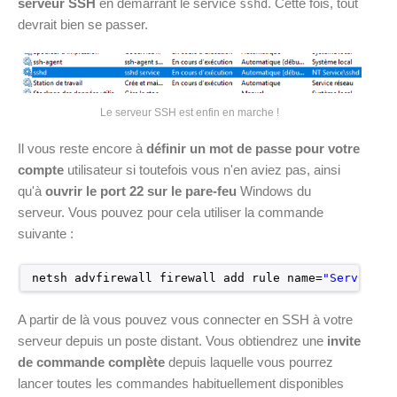
serveur SSH
en démarrant le service
. Cette fois, tout
sshd
devrait bien se passer.
Le serveur SSH est enfin en marche !
Il vous reste encore à
définir un mot de passe pour votre
compte
utilisateur si toutefois vous n'en aviez pas, ainsi
qu'à
ouvrir le port 22 sur le pare-feu
Windows du
serveur. Vous pouvez pour cela utiliser la commande
suivante :
netsh advfirewall firewall add rule name=
"Service S
A partir de là vous pouvez vous connecter en SSH à votre
serveur depuis un poste distant. Vous obtiendrez une
invite
de commande complète
depuis laquelle vous pourrez
lancer toutes les commandes habituellement disponibles