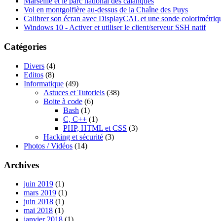
Marseille et le parc national des calanques
Vol en montgolfière au-dessus de la Chaîne des Puys
Calibrer son écran avec DisplayCAL et une sonde colorimétriq
Windows 10 - Activer et utiliser le client/serveur SSH natif
Catégories
Divers
(4)
Editos
(8)
Informatique
(49)
Astuces et Tutoriels
(38)
Boite à code
(6)
Bash
(1)
C, C++
(1)
PHP, HTML et CSS
(3)
Hacking et sécurité
(3)
Photos / Vidéos
(14)
Archives
juin 2019
(1)
mars 2019
(1)
juin 2018
(1)
mai 2018
(1)
janvier 2018
(1)