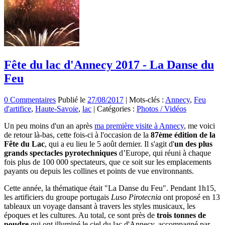
Fête du lac d'Annecy 2017 - La Danse du
Feu
0 Commentaires
Publié le
27/08/2017
|
Mots-clés :
Annecy
,
Feu
d'artifice
,
Haute-Savoie
,
lac
|
Catégories :
Photos / Vidéos
Un peu moins d'un an après
ma première visite à Annecy
, me voici
de retour là-bas, cette fois-ci à l'occasion de la
87ème édition de la
Fête du Lac
, qui a eu lieu le 5 août dernier. Il s'agit d'
un des plus
grands spectacles pyrotechniques
d’Europe, qui réuni à chaque
fois plus de 100 000 spectateurs, que ce soit sur les emplacements
payants ou depuis les collines et points de vue environnants.
Cette année, la thématique était "La Danse du Feu". Pendant 1h15,
les artificiers du groupe portugais
Luso Pirotecnia
ont proposé en 13
tableaux un voyage dansant à travers les styles musicaux, les
époques et les cultures. Au total, ce sont près de
trois tonnes de
poudre
qui ont illuminé le ciel du lac d'Annecy, accompagné par