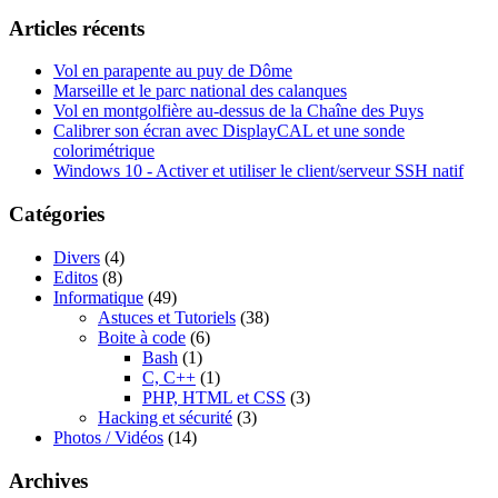
Articles récents
Vol en parapente au puy de Dôme
Marseille et le parc national des calanques
Vol en montgolfière au-dessus de la Chaîne des Puys
Calibrer son écran avec DisplayCAL et une sonde
colorimétrique
Windows 10 - Activer et utiliser le client/serveur SSH natif
Catégories
Divers
(4)
Editos
(8)
Informatique
(49)
Astuces et Tutoriels
(38)
Boite à code
(6)
Bash
(1)
C, C++
(1)
PHP, HTML et CSS
(3)
Hacking et sécurité
(3)
Photos / Vidéos
(14)
Archives