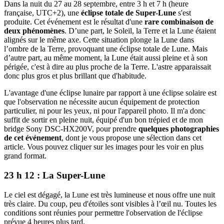
Dans la nuit du 27 au 28 septembre, entre 3 h et 7 h (heure
française, UTC+2), une
éclipse totale de Super-Lune
s'est
produite. Cet événement est le résultat d'une
rare combinaison de
deux phénomènes
. D’une part, le Soleil, la Terre et la Lune étaient
alignés sur le même axe. Cette situation plonge la Lune dans
l’ombre de la Terre, provoquant une éclipse totale de Lune. Mais
d’autre part, au même moment, la Lune était aussi pleine et à son
périgée, c'est à dire au plus proche de la Terre. L'astre apparaissait
donc plus gros et plus brillant que d'habitude.
L'avantage d'une éclipse lunaire par rapport à une éclipse solaire est
que l'observation ne nécessite aucun équipement de protection
particulier, ni pour les yeux, ni pour l'appareil photo. Il m'a donc
suffit de sortir en pleine nuit, équipé d'un bon trépied et de mon
bridge Sony DSC-HX200V, pour prendre
quelques photographies
de cet événement
, dont je vous propose une sélection dans cet
article. Vous pouvez cliquer sur les images pour les voir en plus
grand format.
23 h 12
: La Super-Lune
Le ciel est dégagé, la Lune est très lumineuse et nous offre une nuit
très claire. Du coup, peu d'étoiles sont visibles à l’œil nu. Toutes les
conditions sont réunies pour permettre l'observation de l'éclipse
prévue 4 heures plus tard.