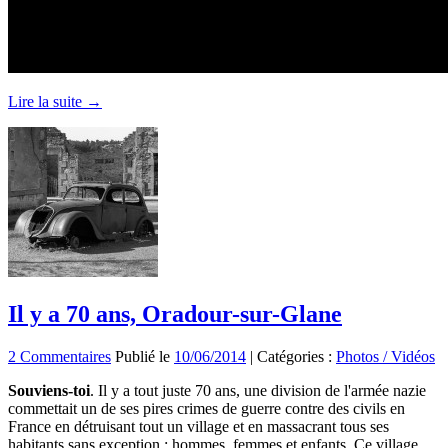
Lire la suite →
Il y a 70 ans, Oradour-sur-Glane
2 Commentaires
Publié le
10/06/2014
|
Catégories :
Photos / Vidéos
Souviens-toi
. Il y a tout juste 70 ans, une division de l'armée nazie
commettait un de ses pires crimes de guerre contre des civils en
France en détruisant tout un village et en massacrant tous ses
habitants sans exception : hommes, femmes et enfants. Ce village