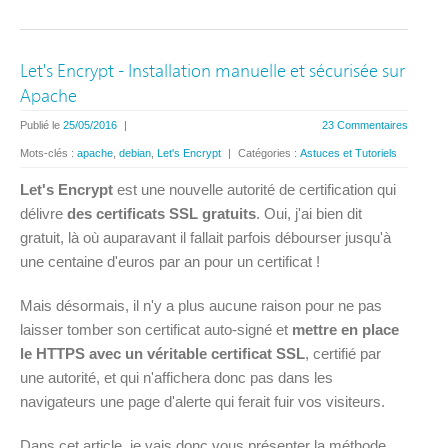
Let's Encrypt - Installation manuelle et sécurisée sur
Apache
Publié le
25/05/2016
|
23 Commentaires
Mots-clés :
apache
,
debian
,
Let's Encrypt
|
Catégories :
Astuces et Tutoriels
Let's Encrypt
est une nouvelle autorité de certification qui
délivre
des certificats SSL gratuits
. Oui, j'ai bien dit
gratuit, là où auparavant il fallait parfois débourser jusqu'à
une centaine d'euros par an pour un certificat !
Mais désormais, il n'y a plus aucune raison pour ne pas
laisser tomber son certificat auto-signé et
mettre en place
le HTTPS avec un véritable certificat SSL
, certifié par
une autorité, et qui n'affichera donc pas dans les
navigateurs une page d'alerte qui ferait fuir vos visiteurs.
Dans cet article, je vais donc vous présenter la méthode