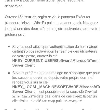
car il s'agit tout de même d'une (petite) sécurité à
désactiver.
Ouvrez l'
éditeur de registre
via le panneau Exécuter
(raccourci clavier Win+R) puis en tapant regedit. Naviguez
jusqu'à une des deux clés de registre suivantes selon votre
préférence :
Si vous souhaitez que l'authentification de l'ordinateur
distant soit désactivé pour l'ensemble des utilisateurs
de votre poste, ouvrez la clé
HKEY_CURRENT_USER\Software\Microsoft\Terminal
Server Client
.
Si vous préférez que ce réglage ne s'applique que pour
les sessions ouvertes depuis votre propre compte,
rendez vous sur la clé
HKEY_LOCAL_MACHINE\SOFTWARE\Microsoft\Termina
Server Client
. Il est possible que la sous-clé
Terminal
n'existe pas, dans ce cas créez la par un
Server Client
clic droit sur la clé
puis
,
.
Microsoft
Nouveau
Clé