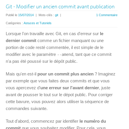
Git - Modifier un ancien commit avant publication
Publié le
15/07/2014
|
Mots-clés :
git
|
1 Commentaire
Catégories :
Astuces et Tutoriels
Lorsque l'on travaille avec Git, en cas d'erreur sur
le
dernier commit
comme un fichier manquant ou une
portion de code resté commentée, il est simple de le
modifier avec le paramètre
, tant que ce commit
--amend
n'a pas été poussé sur le dépôt public.
Mais qu'en est-il
pour un commit plus ancien
? Imaginez
par exemple que vous faites deux commits et que vous
vous apercevez d'
une erreur sur l'avant dernier
, juste
avant de pousser le tout sur le dépot public. Pour corriger
cette bavure, vous pouvez alors utiliser la séquence de
commandes suivante.
Tout d'abord, commencez par identifier
le numéro du
commit
que vous souhaitez modifier. Pour cela, vous