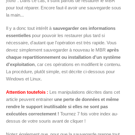
. Dans ce cas, il suffit parfois de restaurer le MBR
found"
pour tout réparer. Encore faut-il avoir une sauvegarde sous
la main...
Il y a donc tout intérêt à
sauvegarder ces informations
essentielles
pour pouvoir les restaurer plus tard si
nécessaire, d'autant que l'opération est très rapide. Vous
devez simplement sauvegarder à nouveau le MBR
après
chaque repartitionnement ou installation d'un système
d'exploitation
, car ces opérations en modifient le contenu.
La procédure, plutôt simple, est décrite ci-dessous pour
Windows et Linux.
Attention toutefois :
Les manipulations décrites dans cet
article peuvent entrainer
une perte de données et même
rendre le support inutilisable si elles ne sont pas
exécutées correctement !
Tournez 7 fois votre index au-
dessus de votre souris avant de cliquer !
Notez également que, pour que la sauvegarde prenne tout