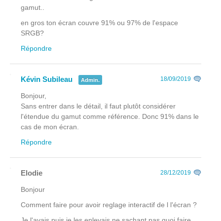
gamut..
en gros ton écran couvre 91% ou 97% de l'espace
SRGB?
Répondre
Kévin Subileau
18/09/2019
Admin.
Bonjour,
Sans entrer dans le détail, il faut plutôt considérer
l'étendue du gamut comme référence. Donc 91% dans le
cas de mon écran.
Répondre
Elodie
28/12/2019
Bonjour
Comment faire pour avoir reglage interactif de l l'écran ?
Je l'avais puis je les enlevais ne sachant pas quoi faire.