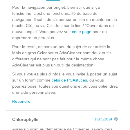
Pour la navigation par onglet, bien sûr que si ça
fonctionne, c'est une fonctionnalité de base du
navigateur. Il suffit de cliquer sur un lien en maintenant la
touche Ctrl, ou via Clic droit
sur le lien
/ "Ouvrir dans un
nouvel onglet".Vous pouvez voir
cette page
pour en
apprendre un peu plus.
Pour le reste, on sors un peu du sujet de cet article là...
Mais en gros Ccleaner et AdwCleaner sont deux outils
différents qui ne sont pas fait pour la même chose.
AdwCleaner est plus un outil de désinfection.
Si vous voulez plus d'infos je vous invite à poster un sujet
sur un forum comme
celui de PCAstuces
, où vous
pourrez poser toutes vos questions et où vous obtiendrez
une aide personnalisée.
Répondre
Chlorophylle
13/05/2014
Après un scan au démarrage de Ccleaner, savez-vous