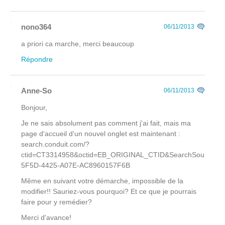
nono364
06/11/2013
a priori ca marche, merci beaucoup
Répondre
Anne-So
06/11/2013
Bonjour,
Je ne sais absolument pas comment j'ai fait, mais ma
page d'accueil d'un nouvel onglet est maintenant :
search.conduit.com/?
ctid=CT3314958&octid=EB_ORIGINAL_CTID&SearchSource
5F5D-4425-A07E-AC8960157F6B
Même en suivant votre démarche, impossible de la
modifier!! Sauriez-vous pourquoi? Et ce que je pourrais
faire pour y remédier?
Merci d'avance!