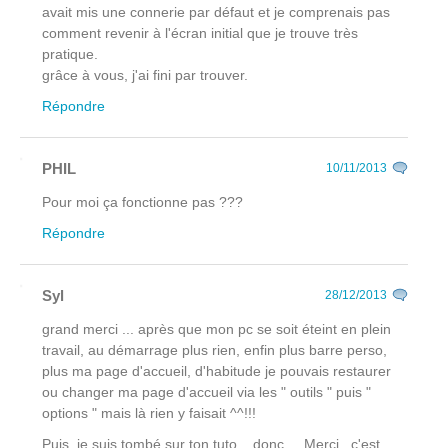
avait mis une connerie par défaut et je comprenais pas
comment revenir à l'écran initial que je trouve très
pratique.
grâce à vous, j'ai fini par trouver.
Répondre
PHIL
10/11/2013
Pour moi ça fonctionne pas ???
Répondre
Syl
28/12/2013
grand merci ... après que mon pc se soit éteint en plein
travail, au démarrage plus rien, enfin plus barre perso,
plus ma page d'accueil, d'habitude je pouvais restaurer
ou changer ma page d'accueil via les " outils " puis "
options " mais là rien y faisait ^^!!!
Puis, je suis tombé sur ton tuto ...donc ... Merci , c'est