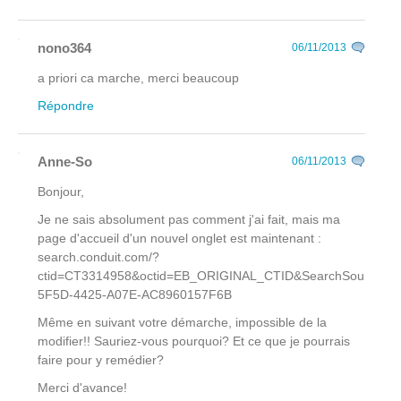
nono364
06/11/2013
a priori ca marche, merci beaucoup
Répondre
Anne-So
06/11/2013
Bonjour,
Je ne sais absolument pas comment j'ai fait, mais ma
page d'accueil d'un nouvel onglet est maintenant :
search.conduit.com/?
ctid=CT3314958&octid=EB_ORIGINAL_CTID&SearchSource
5F5D-4425-A07E-AC8960157F6B
Même en suivant votre démarche, impossible de la
modifier!! Sauriez-vous pourquoi? Et ce que je pourrais
faire pour y remédier?
Merci d'avance!