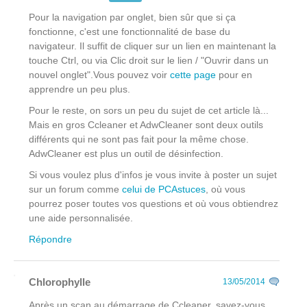
Pour la navigation par onglet, bien sûr que si ça
fonctionne, c'est une fonctionnalité de base du
navigateur. Il suffit de cliquer sur un lien en maintenant la
touche Ctrl, ou via Clic droit
sur le lien
/ "Ouvrir dans un
nouvel onglet".Vous pouvez voir
cette page
pour en
apprendre un peu plus.
Pour le reste, on sors un peu du sujet de cet article là...
Mais en gros Ccleaner et AdwCleaner sont deux outils
différents qui ne sont pas fait pour la même chose.
AdwCleaner est plus un outil de désinfection.
Si vous voulez plus d'infos je vous invite à poster un sujet
sur un forum comme
celui de PCAstuces
, où vous
pourrez poser toutes vos questions et où vous obtiendrez
une aide personnalisée.
Répondre
Chlorophylle
13/05/2014
Après un scan au démarrage de Ccleaner, savez-vous