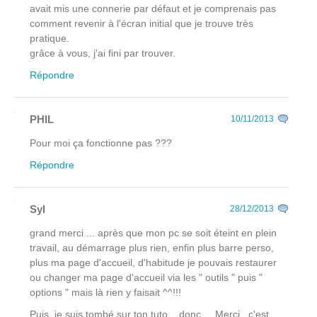
avait mis une connerie par défaut et je comprenais pas
comment revenir à l'écran initial que je trouve très
pratique.
grâce à vous, j'ai fini par trouver.
Répondre
PHIL
10/11/2013
Pour moi ça fonctionne pas ???
Répondre
Syl
28/12/2013
grand merci ... après que mon pc se soit éteint en plein
travail, au démarrage plus rien, enfin plus barre perso,
plus ma page d'accueil, d'habitude je pouvais restaurer
ou changer ma page d'accueil via les " outils " puis "
options " mais là rien y faisait ^^!!!
Puis, je suis tombé sur ton tuto ...donc ... Merci , c'est