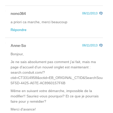
nono364
06/11/2013
a priori ca marche, merci beaucoup
Répondre
Anne-So
06/11/2013
Bonjour,
Je ne sais absolument pas comment j'ai fait, mais ma
page d'accueil d'un nouvel onglet est maintenant :
search.conduit.com/?
ctid=CT3314958&octid=EB_ORIGINAL_CTID&SearchSource
5F5D-4425-A07E-AC8960157F6B
Même en suivant votre démarche, impossible de la
modifier!! Sauriez-vous pourquoi? Et ce que je pourrais
faire pour y remédier?
Merci d'avance!