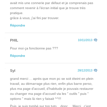
avait mis une connerie par défaut et je comprenais pas
comment revenir à l'écran initial que je trouve très
pratique.
grâce à vous, j'ai fini par trouver.
Répondre
PHIL
10/11/2013
Pour moi ça fonctionne pas ???
Répondre
Syl
28/12/2013
grand merci ... après que mon pc se soit éteint en plein
travail, au démarrage plus rien, enfin plus barre perso,
plus ma page d'accueil, d'habitude je pouvais restaurer
ou changer ma page d'accueil via les " outils " puis "
options " mais là rien y faisait ^^!!!
Puis, je suis tombé sur ton tuto ...donc ... Merci , c'est