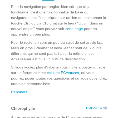
Pour la navigation par onglet, bien sûr que si ça
fonctionne, c'est une fonctionnalité de base du
navigateur. Il suffit de cliquer sur un lien en maintenant la
touche Ctrl, ou via Clic droit
sur le lien
/ "Ouvrir dans un
nouvel onglet".Vous pouvez voir
cette page
pour en
apprendre un peu plus.
Pour le reste, on sors un peu du sujet de cet article là...
Mais en gros Ccleaner et AdwCleaner sont deux outils
différents qui ne sont pas fait pour la même chose.
AdwCleaner est plus un outil de désinfection.
Si vous voulez plus d'infos je vous invite à poster un sujet
sur un forum comme
celui de PCAstuces
, où vous
pourrez poser toutes vos questions et où vous obtiendrez
une aide personnalisée.
Répondre
Chlorophylle
13/05/2014
Après un scan au démarrage de Ccleaner, savez-vous