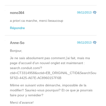
nono364
06/11/2013
a priori ca marche, merci beaucoup
Répondre
Anne-So
06/11/2013
Bonjour,
Je ne sais absolument pas comment j'ai fait, mais ma
page d'accueil d'un nouvel onglet est maintenant :
search.conduit.com/?
ctid=CT3314958&octid=EB_ORIGINAL_CTID&SearchSource
5F5D-4425-A07E-AC8960157F6B
Même en suivant votre démarche, impossible de la
modifier!! Sauriez-vous pourquoi? Et ce que je pourrais
faire pour y remédier?
Merci d'avance!