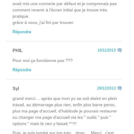
avait mis une connerie par défaut et je comprenais pas
comment revenir à l'écran initial que je trouve très
pratique.
grâce à vous, j'ai fini par trouver.
Répondre
PHIL
10/11/2013
Pour moi ça fonctionne pas ???
Répondre
Syl
28/12/2013
grand merci ... après que mon pc se soit éteint en plein
travail, au démarrage plus rien, enfin plus barre perso,
plus ma page d'accueil, d'habitude je pouvais restaurer
ou changer ma page d'accueil via les " outils " puis "
options " mais là rien y faisait ^^!!!
Puis, je suis tombé sur ton tuto ...donc ... Merci , c'est