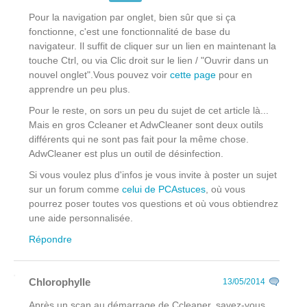
Pour la navigation par onglet, bien sûr que si ça
fonctionne, c'est une fonctionnalité de base du
navigateur. Il suffit de cliquer sur un lien en maintenant la
touche Ctrl, ou via Clic droit
sur le lien
/ "Ouvrir dans un
nouvel onglet".Vous pouvez voir
cette page
pour en
apprendre un peu plus.
Pour le reste, on sors un peu du sujet de cet article là...
Mais en gros Ccleaner et AdwCleaner sont deux outils
différents qui ne sont pas fait pour la même chose.
AdwCleaner est plus un outil de désinfection.
Si vous voulez plus d'infos je vous invite à poster un sujet
sur un forum comme
celui de PCAstuces
, où vous
pourrez poser toutes vos questions et où vous obtiendrez
une aide personnalisée.
Répondre
Chlorophylle
13/05/2014
Après un scan au démarrage de Ccleaner, savez-vous