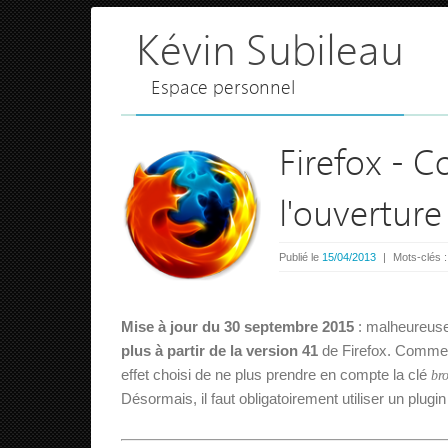
Kévin Subileau
Espace personnel
Firefox - C
l'ouverture
Publié le
15/04/2013
|
Mots-clés 
Mise à jour du 30 septembre 2015
: malheureusem
plus à partir de la version 41
de Firefox. Comme 
effet choisi de ne plus prendre en compte la clé
br
Désormais, il faut obligatoirement utiliser un plugin