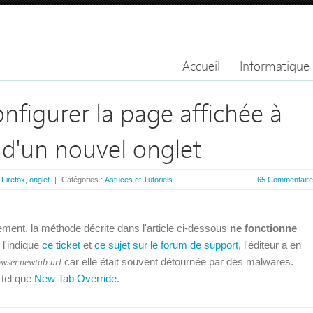
Accueil
Informatique
onfigurer la page affichée à
 d'un nouvel onglet
:
Firefox
,
onglet
|
Catégories :
Astuces et Tutoriels
65 Commentair
ent, la méthode décrite dans l'article ci-dessous
ne fonctionne
l'indique
ce ticket
et
ce sujet sur le forum de support
, l'éditeur a en
car elle était souvent détournée par des malwares.
owser.newtab.url
 tel que
New Tab Override.