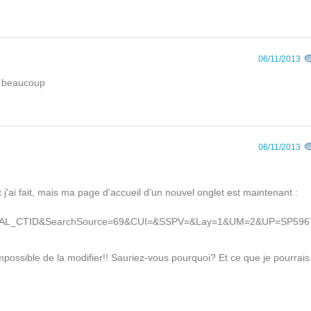
06/11/2013
i beaucoup
06/11/2013
'ai fait, mais ma page d'accueil d'un nouvel onglet est maintenant :
INAL_CTID&SearchSource=69&CUI=&SSPV=&Lay=1&UM=2&UP=SP596
ossible de la modifier!! Sauriez-vous pourquoi? Et ce que je pourrais