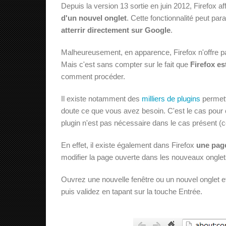
Depuis la version 13 sortie en juin 2012, Firefox 
d'un nouvel onglet
. Cette fonctionnalité peut pa
atterrir directement sur Google
.
Malheureusement, en apparence, Firefox n'offre pas
Mais c'est sans compter sur le fait que
Firefox es
comment procéder.
Il existe notamment des
milliers de plugins
permett
doute ce que vous avez besoin. C'est le cas pou
plugin n'est pas nécessaire dans le cas présent (ce 
En effet, il existe également dans Firefox
une page
modifier la page ouverte dans les nouveaux ongle
Ouvrez une nouvelle fenêtre ou un nouvel onglet 
puis validez en tapant sur la touche Entrée.