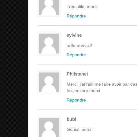
Très utile, merci
Répondre
sylvine
mille mercis!!
Répondre
Philstanet
Merci, j'ai failli me faire avoir par
fois encore merci
Répondre
bubi
Génial merci !