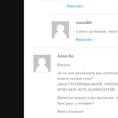
Répondre
nono364
a priori ca marche, merc
Répondre
Anne-So
Bonjour,
Je ne sais absolument pas comment j
search.conduit.com/?
ctid=CT3314958&octid=EB_ORIG
5F5D-4425-A07E-AC8960157F6B
Même en suivant votre démarche, imp
faire pour y remédier?
Merci d'avance!