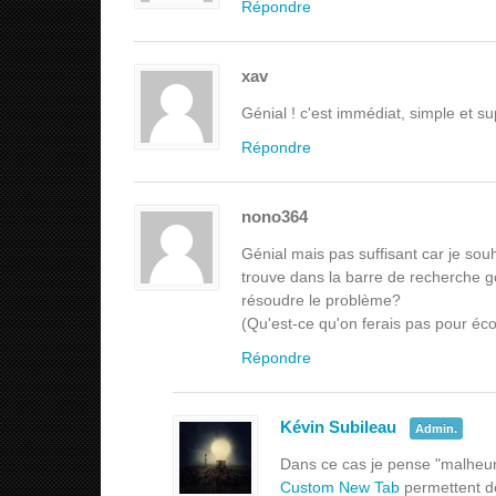
Répondre
xav
Génial ! c'est immédiat, simple et su
Répondre
nono364
Génial mais pas suffisant car je sou
trouve dans la barre de recherche 
résoudre le problème?
(Qu'est-ce qu'on ferais pas pour éc
Répondre
Kévin Subileau
Admin.
Dans ce cas je pense "malheure
Custom New Tab
permettent de 