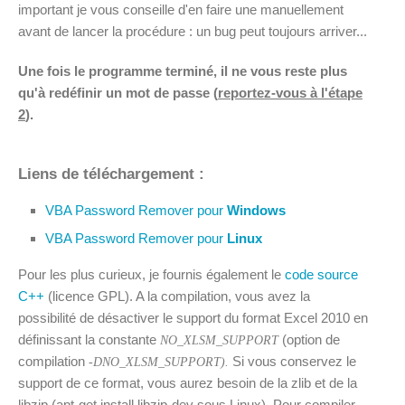
important je vous conseille d'en faire une manuellement
avant de lancer la procédure : un bug peut toujours arriver...
Une fois le programme terminé, il ne vous reste plus
qu'à redéfinir un mot de passe (
reportez-vous à l'étape
2
).
Liens de téléchargement :
VBA Password Remover pour
Windows
VBA Password Remover pour
Linux
Pour les plus curieux, je fournis également le
code source
C++
(licence GPL). A la compilation, vous avez la
possibilité de désactiver le support du format Excel 2010 en
définissant la constante
(option de
NO_XLSM_SUPPORT
compilation
Si vous conservez le
-DNO_XLSM_SUPPORT).
support de ce format, vous aurez besoin de la zlib et de la
libzip (apt-get install libzip-dev sous Linux). Pour compiler