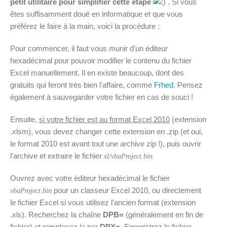
petit utilitaire pour simplifier cette étape
. Si vous
êtes suffisamment doué en informatique et que vous
préférez le faire à la main, voici la procédure :
Pour commencer, il faut vous munir d'un éditeur
hexadécimal pour pouvoir modifier le contenu du fichier
Excel manuellement. Il en existe beaucoup, dont des
gratuits qui feront très bien l'affaire, comme
Frhed
. Pensez
également à sauvegarder votre fichier en cas de souci !
Ensuite,
si votre fichier est au format Excel 2010
(extension
.xlsm), vous devez changer cette extension en .zip (et oui,
le format 2010 est avant tout une archive zip !), puis ouvrir
l'archive et extraire le fichier
xl/vbaProject.bin.
Ouvrez avec votre éditeur hexadécimal le fichier
pour un classeur Excel 2010, ou directement
vbaProject.bin
le fichier Excel si vous utilisez l'ancien format (extension
.xls). Recherchez la chaîne
DPB=
(généralement en fin de
fichier) et remplacez la par
DPX=
. Enregistrez le fichier,