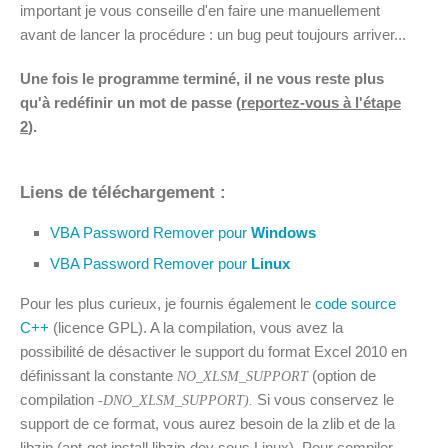
important je vous conseille d'en faire une manuellement
avant de lancer la procédure : un bug peut toujours arriver...
Une fois le programme terminé, il ne vous reste plus
qu'à redéfinir un mot de passe (
reportez-vous à l'étape
2
).
Liens de téléchargement :
VBA Password Remover pour
Windows
VBA Password Remover pour
Linux
Pour les plus curieux, je fournis également le
code source
C++
(licence GPL). A la compilation, vous avez la
possibilité de désactiver le support du format Excel 2010 en
définissant la constante
(option de
NO_XLSM_SUPPORT
compilation
Si vous conservez le
-DNO_XLSM_SUPPORT).
support de ce format, vous aurez besoin de la zlib et de la
libzip (apt-get install libzip-dev sous Linux). Pour compiler