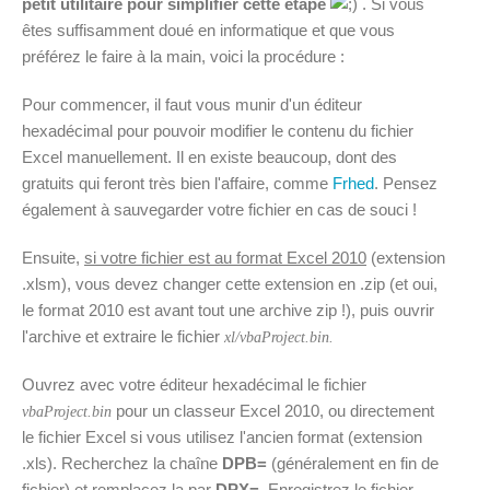
petit utilitaire pour simplifier cette étape
. Si vous
êtes suffisamment doué en informatique et que vous
préférez le faire à la main, voici la procédure :
Pour commencer, il faut vous munir d'un éditeur
hexadécimal pour pouvoir modifier le contenu du fichier
Excel manuellement. Il en existe beaucoup, dont des
gratuits qui feront très bien l'affaire, comme
Frhed
. Pensez
également à sauvegarder votre fichier en cas de souci !
Ensuite,
si votre fichier est au format Excel 2010
(extension
.xlsm), vous devez changer cette extension en .zip (et oui,
le format 2010 est avant tout une archive zip !), puis ouvrir
l'archive et extraire le fichier
xl/vbaProject.bin.
Ouvrez avec votre éditeur hexadécimal le fichier
pour un classeur Excel 2010, ou directement
vbaProject.bin
le fichier Excel si vous utilisez l'ancien format (extension
.xls). Recherchez la chaîne
DPB=
(généralement en fin de
fichier) et remplacez la par
DPX=
. Enregistrez le fichier,