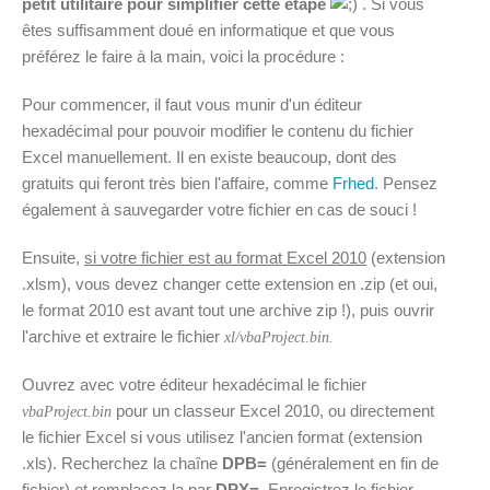
petit utilitaire pour simplifier cette étape
. Si vous
êtes suffisamment doué en informatique et que vous
préférez le faire à la main, voici la procédure :
Pour commencer, il faut vous munir d'un éditeur
hexadécimal pour pouvoir modifier le contenu du fichier
Excel manuellement. Il en existe beaucoup, dont des
gratuits qui feront très bien l'affaire, comme
Frhed
. Pensez
également à sauvegarder votre fichier en cas de souci !
Ensuite,
si votre fichier est au format Excel 2010
(extension
.xlsm), vous devez changer cette extension en .zip (et oui,
le format 2010 est avant tout une archive zip !), puis ouvrir
l'archive et extraire le fichier
xl/vbaProject.bin.
Ouvrez avec votre éditeur hexadécimal le fichier
pour un classeur Excel 2010, ou directement
vbaProject.bin
le fichier Excel si vous utilisez l'ancien format (extension
.xls). Recherchez la chaîne
DPB=
(généralement en fin de
fichier) et remplacez la par
DPX=
. Enregistrez le fichier,