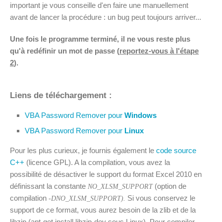
important je vous conseille d'en faire une manuellement
avant de lancer la procédure : un bug peut toujours arriver...
Une fois le programme terminé, il ne vous reste plus
qu'à redéfinir un mot de passe (
reportez-vous à l'étape
2
).
Liens de téléchargement :
VBA Password Remover pour
Windows
VBA Password Remover pour
Linux
Pour les plus curieux, je fournis également le
code source
C++
(licence GPL). A la compilation, vous avez la
possibilité de désactiver le support du format Excel 2010 en
définissant la constante
(option de
NO_XLSM_SUPPORT
compilation
Si vous conservez le
-DNO_XLSM_SUPPORT).
support de ce format, vous aurez besoin de la zlib et de la
libzip (apt-get install libzip-dev sous Linux). Pour compiler