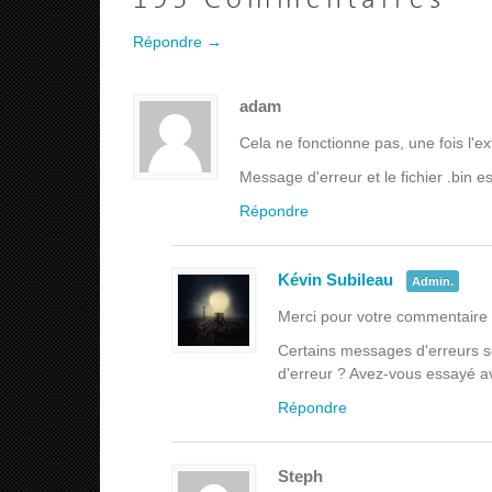
195 Commentaires
Répondre →
adam
Cela ne fonctionne pas, une fois l'ex
Message d'erreur et le fichier .bin e
Répondre
Kévin Subileau
Admin.
Merci pour votre commentaire 
Certains messages d'erreurs s
d'erreur ? Avez-vous essayé av
Répondre
Steph