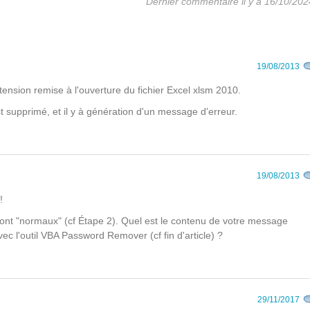
Dernier commentaire il y a 16/10/202
19/08/2013
tension remise à l'ouverture du fichier Excel xlsm 2010.
st supprimé, et il y à génération d'un message d'erreur.
19/08/2013
!
ont "normaux" (cf Étape 2). Quel est le contenu de votre message
ec l'outil VBA Password Remover (cf fin d'article) ?
29/11/2017