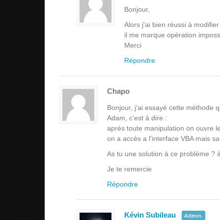
Bonjour,
Alors j'ai bien réussi à modifi
il me marque opération imposs
Merci
Répondre
Chapo
Bonjour, j'ai essayé cette méthode 
Adam, c'est à dire :
après toute manipulation on ouvre le 
on a accès a l'interface VBA mais san
As tu une solution à ce problème ? à 
Je te remercie
Répondre
Kévin Subileau
Admin.