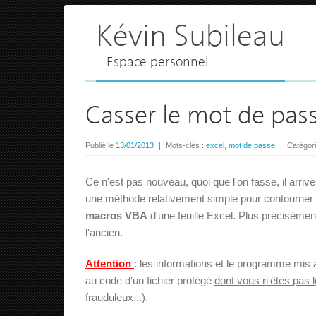
Kévin Subileau
Espace personnel
Casser le mot de pass
Publié le
13/01/2013
|
Mots-clés :
excel
,
mot de passe
|
Catégor
Ce n'est pas nouveau, quoi que l'on fasse, il arri
une méthode relativement simple pour contourner
macros VBA
d'une feuille Excel. Plus précisémen
l'ancien.
Attention
: les informations et le programme mis à
au code d'un fichier protégé
dont vous n'êtes pas l
frauduleux...).