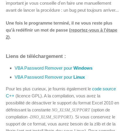
important je vous conseille d'en faire une manuellement
avant de lancer la procédure : un bug peut toujours arriver...
Une fois le programme terminé, il ne vous reste plus
qu'à redéfinir un mot de passe (
reportez-vous à l'étape
2
).
Liens de téléchargement :
VBA Password Remover pour
Windows
VBA Password Remover pour
Linux
Pour les plus curieux, je fournis également le
code source
C++
(licence GPL). A la compilation, vous avez la
possibilité de désactiver le support du format Excel 2010 en
définissant la constante
(option de
NO_XLSM_SUPPORT
compilation
Si vous conservez le
-DNO_XLSM_SUPPORT).
support de ce format, vous aurez besoin de la zlib et de la
libzip (apt-get install libzip-dev sous Linux). Pour compiler