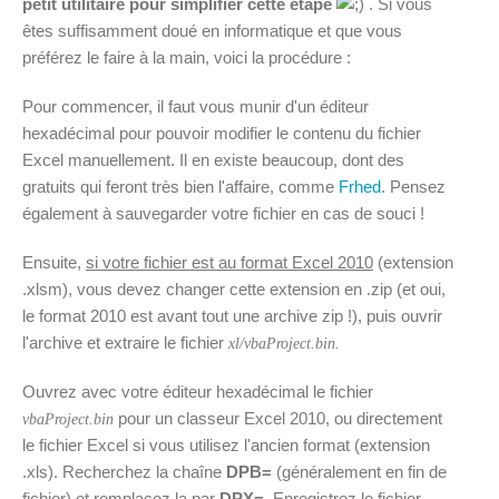
petit utilitaire pour simplifier cette étape
. Si vous
êtes suffisamment doué en informatique et que vous
préférez le faire à la main, voici la procédure :
Pour commencer, il faut vous munir d'un éditeur
hexadécimal pour pouvoir modifier le contenu du fichier
Excel manuellement. Il en existe beaucoup, dont des
gratuits qui feront très bien l'affaire, comme
Frhed
. Pensez
également à sauvegarder votre fichier en cas de souci !
Ensuite,
si votre fichier est au format Excel 2010
(extension
.xlsm), vous devez changer cette extension en .zip (et oui,
le format 2010 est avant tout une archive zip !), puis ouvrir
l'archive et extraire le fichier
xl/vbaProject.bin.
Ouvrez avec votre éditeur hexadécimal le fichier
pour un classeur Excel 2010, ou directement
vbaProject.bin
le fichier Excel si vous utilisez l'ancien format (extension
.xls). Recherchez la chaîne
DPB=
(généralement en fin de
fichier) et remplacez la par
DPX=
. Enregistrez le fichier,