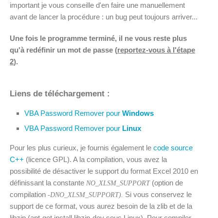
important je vous conseille d'en faire une manuellement
avant de lancer la procédure : un bug peut toujours arriver...
Une fois le programme terminé, il ne vous reste plus
qu'à redéfinir un mot de passe (
reportez-vous à l'étape
2
).
Liens de téléchargement :
VBA Password Remover pour
Windows
VBA Password Remover pour
Linux
Pour les plus curieux, je fournis également le
code source
C++
(licence GPL). A la compilation, vous avez la
possibilité de désactiver le support du format Excel 2010 en
définissant la constante
(option de
NO_XLSM_SUPPORT
compilation
Si vous conservez le
-DNO_XLSM_SUPPORT).
support de ce format, vous aurez besoin de la zlib et de la
libzip (apt-get install libzip-dev sous Linux). Pour compiler