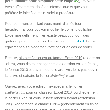
petit utilitaire pour simplifier cette étape
. Si vous
êtes suffisamment doué en informatique et que vous
préférez le faire à la main, voici la procédure :
Pour commencer, il faut vous munir d'un éditeur
hexadécimal pour pouvoir modifier le contenu du fichier
Excel manuellement. Il en existe beaucoup, dont des
gratuits qui feront très bien l'affaire, comme
Frhed
. Pensez
également à sauvegarder votre fichier en cas de souci !
Ensuite,
si votre fichier est au format Excel 2010
(extension
.xlsm), vous devez changer cette extension en .zip (et oui,
le format 2010 est avant tout une archive zip !), puis ouvrir
l'archive et extraire le fichier
xl/vbaProject.bin.
Ouvrez avec votre éditeur hexadécimal le fichier
pour un classeur Excel 2010, ou directement
vbaProject.bin
le fichier Excel si vous utilisez l'ancien format (extension
.xls). Recherchez la chaîne
DPB=
(généralement en fin de
fichier) et remplacez la par
DPX=
. Enregistrez le fichier,