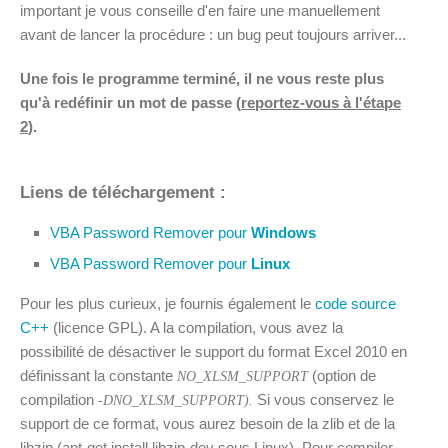
important je vous conseille d'en faire une manuellement
avant de lancer la procédure : un bug peut toujours arriver...
Une fois le programme terminé, il ne vous reste plus
qu'à redéfinir un mot de passe (
reportez-vous à l'étape
2
).
Liens de téléchargement :
VBA Password Remover pour
Windows
VBA Password Remover pour
Linux
Pour les plus curieux, je fournis également le
code source
C++
(licence GPL). A la compilation, vous avez la
possibilité de désactiver le support du format Excel 2010 en
définissant la constante
(option de
NO_XLSM_SUPPORT
compilation
Si vous conservez le
-DNO_XLSM_SUPPORT).
support de ce format, vous aurez besoin de la zlib et de la
libzip (apt-get install libzip-dev sous Linux). Pour compiler