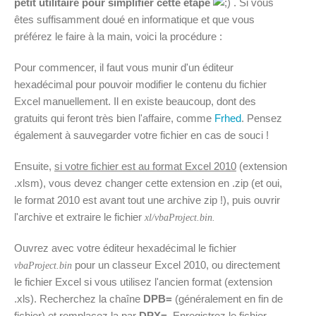
petit utilitaire pour simplifier cette étape
. Si vous
êtes suffisamment doué en informatique et que vous
préférez le faire à la main, voici la procédure :
Pour commencer, il faut vous munir d'un éditeur
hexadécimal pour pouvoir modifier le contenu du fichier
Excel manuellement. Il en existe beaucoup, dont des
gratuits qui feront très bien l'affaire, comme
Frhed
. Pensez
également à sauvegarder votre fichier en cas de souci !
Ensuite,
si votre fichier est au format Excel 2010
(extension
.xlsm), vous devez changer cette extension en .zip (et oui,
le format 2010 est avant tout une archive zip !), puis ouvrir
l'archive et extraire le fichier
xl/vbaProject.bin.
Ouvrez avec votre éditeur hexadécimal le fichier
pour un classeur Excel 2010, ou directement
vbaProject.bin
le fichier Excel si vous utilisez l'ancien format (extension
.xls). Recherchez la chaîne
DPB=
(généralement en fin de
fichier) et remplacez la par
DPX=
. Enregistrez le fichier,