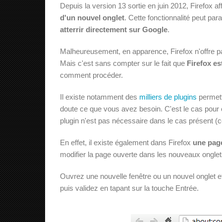
Depuis la version 13 sortie en juin 2012, Firefox 
d'un nouvel onglet
. Cette fonctionnalité peut pa
atterrir directement sur Google
.
Malheureusement, en apparence, Firefox n'offre pas
Mais c'est sans compter sur le fait que
Firefox es
comment procéder.
Il existe notamment des
milliers de plugins
permett
doute ce que vous avez besoin. C'est le cas pou
plugin n'est pas nécessaire dans le cas présent (ce 
En effet, il existe également dans Firefox
une page
modifier la page ouverte dans les nouveaux ongle
Ouvrez une nouvelle fenêtre ou un nouvel onglet 
puis validez en tapant sur la touche Entrée.