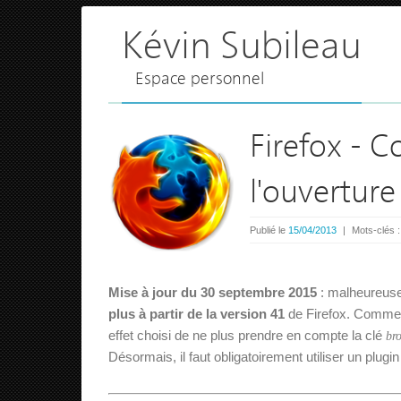
Kévin Subileau
Espace personnel
Firefox - C
l'ouverture
Publié le
15/04/2013
|
Mots-clés 
Mise à jour du 30 septembre 2015
: malheureusem
plus à partir de la version 41
de Firefox. Comme 
effet choisi de ne plus prendre en compte la clé
br
Désormais, il faut obligatoirement utiliser un plugin