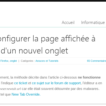
Accueil
Informatique
onfigurer la page affichée à
 d'un nouvel onglet
:
Firefox
,
onglet
|
Catégories :
Astuces et Tutoriels
65 Commentair
ent, la méthode décrite dans l'article ci-dessous
ne fonctionne
l'indique
ce ticket
et
ce sujet sur le forum de support
, l'éditeur a en
car elle était souvent détournée par des malwares.
owser.newtab.url
 tel que
New Tab Override.