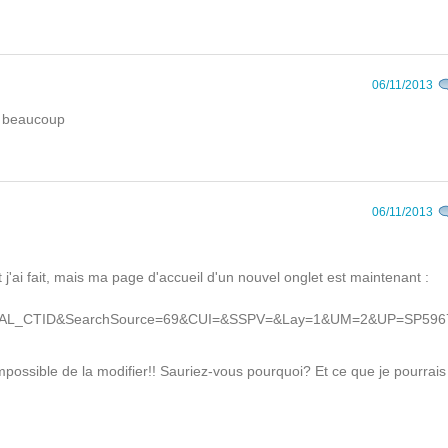
06/11/2013
i beaucoup
06/11/2013
'ai fait, mais ma page d'accueil d'un nouvel onglet est maintenant :
INAL_CTID&SearchSource=69&CUI=&SSPV=&Lay=1&UM=2&UP=SP596
ossible de la modifier!! Sauriez-vous pourquoi? Et ce que je pourrais