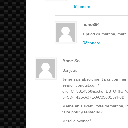
Répondre
nono364
a priori ca marche, merc
Répondre
Anne-So
Bonjour,
Je ne sais absolument pas comment j
search.conduit.com/?
ctid=CT3314958&octid=EB_ORIG
5F5D-4425-A07E-AC8960157F6B
Même en suivant votre démarche, imp
faire pour y remédier?
Merci d'avance!