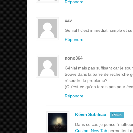
Répondre
xav
Génial ! c'est immédiat, simple et su
Répondre
nono364
Génial mais pas suffisant car je sou
trouve dans la barre de recherche 
résoudre le problème?
(Qu'est-ce qu'on ferais pas pour éc
Répondre
Kévin Subileau
Admin.
Dans ce cas je pense "malheure
Custom New Tab
permettent de 