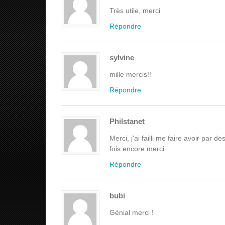
Très utile, merci
Répondre
sylvine
mille mercis!!
Répondre
Philstanet
Merci, j'ai failli me faire avoir par
fois encore merci
Répondre
bubi
Génial merci !