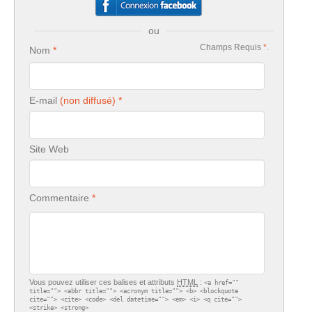
ou
Champs Requis
*
.
Nom
E-mail
Site Web
Commentaire
Vous pouvez utiliser ces balises et attributs
HTML
:
<a href=""
title=""> <abbr title=""> <acronym title=""> <b> <blockquote
cite=""> <cite> <code> <del datetime=""> <em> <i> <q cite="">
<strike> <strong>