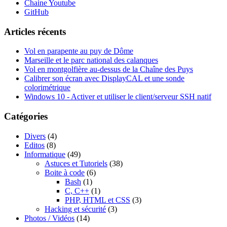
Chaine Youtube
GitHub
Articles récents
Vol en parapente au puy de Dôme
Marseille et le parc national des calanques
Vol en montgolfière au-dessus de la Chaîne des Puys
Calibrer son écran avec DisplayCAL et une sonde
colorimétrique
Windows 10 - Activer et utiliser le client/serveur SSH natif
Catégories
Divers
(4)
Editos
(8)
Informatique
(49)
Astuces et Tutoriels
(38)
Boite à code
(6)
Bash
(1)
C, C++
(1)
PHP, HTML et CSS
(3)
Hacking et sécurité
(3)
Photos / Vidéos
(14)