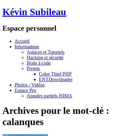
Kévin Subileau
Espace personnel
Accueil
Informatique
Astuces et Tutoriels
Hacking et sécurité
Boite à code
Projets
Color Thief PHP
ENTDownloader
Photos / Vidéos
Espace Pro
Annales partiels ISIMA
Archives pour le mot-clé :
calanques