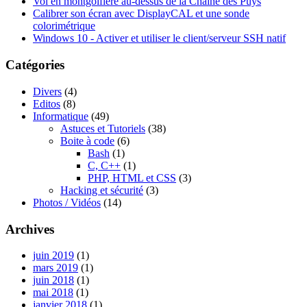
Vol en montgolfière au-dessus de la Chaîne des Puys
Calibrer son écran avec DisplayCAL et une sonde
colorimétrique
Windows 10 - Activer et utiliser le client/serveur SSH natif
Catégories
Divers
(4)
Editos
(8)
Informatique
(49)
Astuces et Tutoriels
(38)
Boite à code
(6)
Bash
(1)
C, C++
(1)
PHP, HTML et CSS
(3)
Hacking et sécurité
(3)
Photos / Vidéos
(14)
Archives
juin 2019
(1)
mars 2019
(1)
juin 2018
(1)
mai 2018
(1)
janvier 2018
(1)