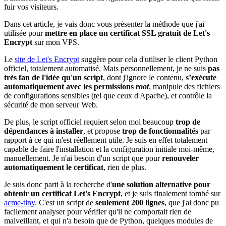
fuir vos visiteurs.
Dans cet article, je vais donc vous présenter la méthode que j'ai
utilisée pour
mettre en place un certificat SSL gratuit de Let's
Encrypt
sur mon VPS.
Le
site de Let's Encrypt
suggère pour cela d'utiliser le client Python
officiel, totalement automatisé. Mais personnellement, je ne suis
pas
très fan de l'idée qu'un script
, dont j'ignore le contenu,
s’exécute
automatiquement avec les permissions
root
, manipule des fichiers
de configurations sensibles (tel que ceux d'Apache), et contrôle la
sécurité de mon serveur Web.
De plus, le script officiel requiert selon moi beaucoup
trop de
dépendances à installer
, et propose
trop de fonctionnalités
par
rapport à ce qui m'est réellement utile. Je suis en effet totalement
capable de faire l'installation et la configuration initiale moi-même,
manuellement. Je n'ai besoin d'un script que pour
renouveler
automatiquement le certificat
, rien de plus.
Je suis donc parti à la recherche d'
une solution alternative pour
obtenir un certificat Let's Encrypt
, et je suis finalement tombé sur
acme-tiny
. C'est un script de
seulement 200 lignes
, que j'ai donc pu
facilement analyser pour vérifier qu'il ne comportait rien de
malveillant, et qui n'a besoin que de Python, quelques modules de