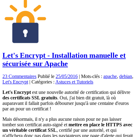
Let's Encrypt - Installation manuelle et
sécurisée sur Apache
23 Commentaires
Publié le
25/05/2016
|
Mots-clés :
apache
,
debian
,
Let's Encrypt
|
Catégories :
Astuces et Tutoriels
Let's Encrypt
est une nouvelle autorité de certification qui délivre
des certificats SSL gratuits
. Oui, j'ai bien dit gratuit, là où
auparavant il fallait parfois débourser jusqu'à une centaine d'euros
par an pour un certificat !
Mais désormais, il n'y a plus aucune raison pour ne pas laisser
tomber son certificat auto-signé et
mettre en place le HTTPS avec
un véritable certificat SSL
, certifié par une autorité, et qui
n'affichera donc pas dans les navigateurs une page d'alerte qui ferait