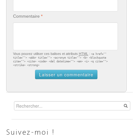
Commentaire
Vous pouvez utiliser ces balises et attributs
HTML
:
<a href=""
title=""> <abbr title=""> <acronym title=""> <b> <blockquote
cite=""> <cite> <code> <del datetime=""> <em> <i> <q cite="">
<strike> <strong>
Suivez-moi !