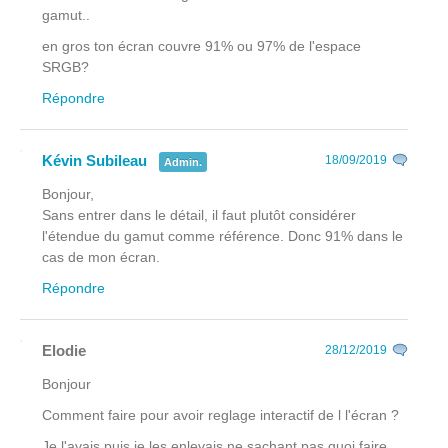
gamut..
en gros ton écran couvre 91% ou 97% de l'espace
SRGB?
Répondre
Kévin Subileau
18/09/2019
Admin.
Bonjour,
Sans entrer dans le détail, il faut plutôt considérer
l'étendue du gamut comme référence. Donc 91% dans le
cas de mon écran.
Répondre
Elodie
28/12/2019
Bonjour
Comment faire pour avoir reglage interactif de l l'écran ?
Je l'avais puis je les enlevais ne sachant pas quoi faire.