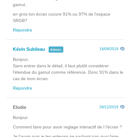
gamut..
en gros ton écran couvre 91% ou 97% de l'espace
SRGB?
Répondre
Kévin Subileau
18/09/2019
Admin.
Bonjour,
Sans entrer dans le détail, il faut plutôt considérer
l'étendue du gamut comme référence. Donc 91% dans le
cas de mon écran.
Répondre
Elodie
28/12/2019
Bonjour
Comment faire pour avoir reglage interactif de l l'écran ?
Je l'avais puis je les enlevais ne sachant pas quoi faire.