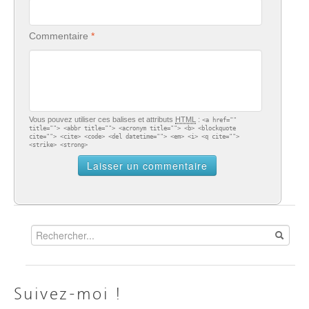
Commentaire
Vous pouvez utiliser ces balises et attributs
HTML
:
<a href=""
title=""> <abbr title=""> <acronym title=""> <b> <blockquote
cite=""> <cite> <code> <del datetime=""> <em> <i> <q cite="">
<strike> <strong>
Suivez-moi !