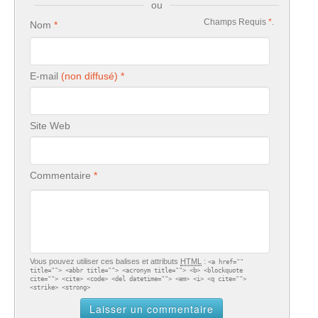
ou
Champs Requis
*
.
Nom
E-mail
Site Web
Commentaire
Vous pouvez utiliser ces balises et attributs
HTML
:
<a href=""
title=""> <abbr title=""> <acronym title=""> <b> <blockquote
cite=""> <cite> <code> <del datetime=""> <em> <i> <q cite="">
<strike> <strong>