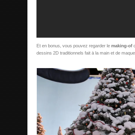
Et en bonus, vous pouvez regarder le
making-of
d
dessins 2D traditionnels fait à la main et de maquet