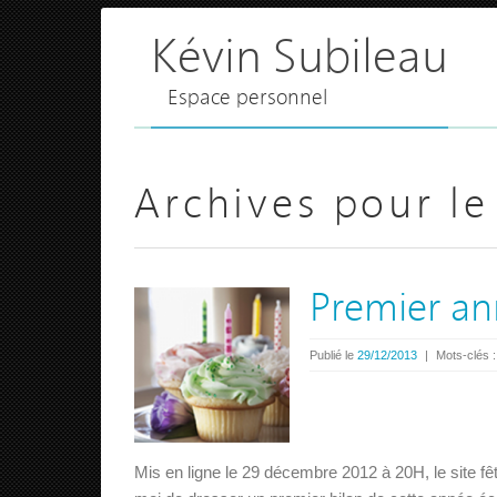
Kévin Subileau
Espace personnel
Archives pour le
Premier ann
Publié le
29/12/2013
|
Mots-clés 
Mis en ligne le 29 décembre 2012 à 20H, le site fê