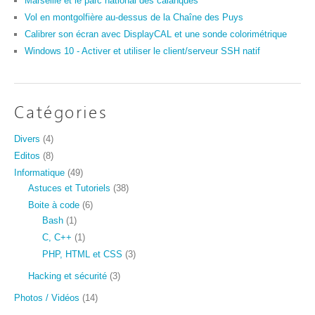
Marseille et le parc national des calanques
Vol en montgolfière au-dessus de la Chaîne des Puys
Calibrer son écran avec DisplayCAL et une sonde colorimétrique
Windows 10 - Activer et utiliser le client/serveur SSH natif
Catégories
Divers
(4)
Editos
(8)
Informatique
(49)
Astuces et Tutoriels
(38)
Boite à code
(6)
Bash
(1)
C, C++
(1)
PHP, HTML et CSS
(3)
Hacking et sécurité
(3)
Photos / Vidéos
(14)