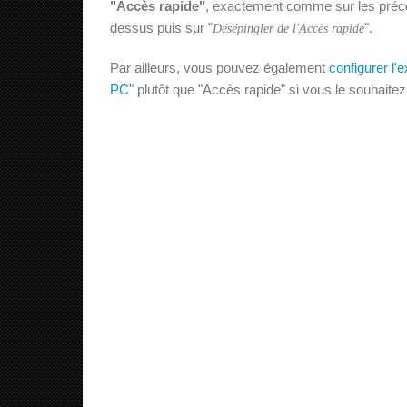
"Accès rapide"
, exactement comme sur les précéd
dessus puis sur "
".
Désépingler de l'Accès rapide
Par ailleurs, vous pouvez également
configurer l'
PC"
plutôt que "Accès rapide" si vous le souhaitez