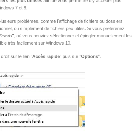
iers les plus utilisés
afin de vous permettre d'y accéder plus
indows 7 et 8.
plusieurs problèmes, comme l'affichage de fichiers ou dossiers
nnel, ou simplement de fichiers peu utiles. Si vous préfèreriez
"
, où vous pouviez sélectionner et épingler manuellement les
Favoris
ible très facilement sur Windows 10.
droit sur le lien "
Accès rapide
" puis sur "
Options
".