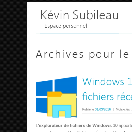
Kévin Subileau
Espace personnel
Archives pour le
Windows 10
fichiers ré
Publié le
31/03/2016
|
Mots-clés 
L'
explorateur de fichiers de Windows 10
apporte