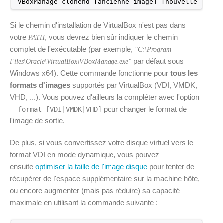
VBoxManage clonehd [ancienne-image] [nouvelle-image
Si le chemin d'installation de VirtualBox n'est pas dans
votre
, vous devrez bien sûr indiquer le chemin
PATH
complet de l'exécutable (par exemple,
"C:\Program
par défaut sous
Files\Oracle\VirtualBox\VBoxManage.exe"
Windows x64). Cette commande fonctionne pour
tous les
formats d'images
supportés par VirtualBox (VDI, VMDK,
VHD, ...). Vous pouvez d'ailleurs la compléter avec l'option
pour changer le format de
--format [VDI|VMDK|VHD]
l'image de sortie.
De plus, si vous convertissez votre disque virtuel vers le
format VDI en mode dynamique, vous pouvez
ensuite
optimiser la taille de l'image disque
pour tenter de
récupérer de l'espace supplémentaire sur la machine hôte,
ou encore augmenter (mais pas réduire) sa capacité
maximale en utilisant la commande suivante :