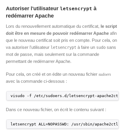
Autoriser l'utilisateur
à
letsencrypt
redémarrer Apache
Lors du renouvellement automatique du certificat,
le script
doit être en mesure de pouvoir redémarrer Apache
afin
que le nouveau certificat soit pris en compte. Pour cela, on
va autoriser l'utilisateur
à faire un
sans
letsencrypt
sudo
mot de passe, mais seulement sur la commande
permettant de redémarrer Apache.
Pour cela, on créé et on édite un nouveau fichier
sudoers
avec la commande ci-dessous :
visudo -f 
/etc/sudoers
.d
/letsencrypt-apache2ctl-gra
Dans ce nouveau fichier, on écrit le contenu suivant :
letsencrypt ALL=NOPASSWD: 
/usr/sbin/apache2ctl
grac