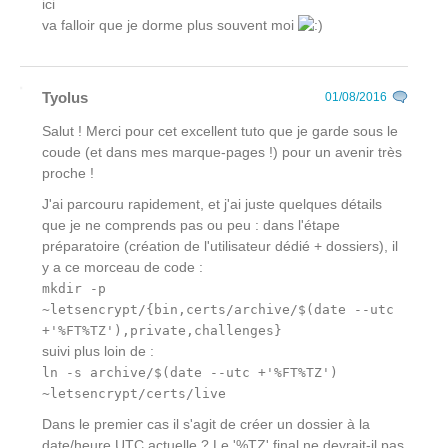
ici
va falloir que je dorme plus souvent moi
Tyolus
01/08/2016
Salut ! Merci pour cet excellent tuto que je garde sous le
coude (et dans mes marque-pages !) pour un avenir très
proche !
J'ai parcouru rapidement, et j'ai juste quelques détails
que je ne comprends pas ou peu : dans l'étape
préparatoire (création de l'utilisateur dédié + dossiers), il
y a ce morceau de code :
mkdir -p
~letsencrypt/{bin,certs/archive/$(date --utc
+'%FT%TZ'),private,challenges}
suivi plus loin de :
ln -s archive/$(date --utc +'%FT%TZ')
~letsencrypt/certs/live
Dans le premier cas il s'agit de créer un dossier à la
date/heure UTC actuelle ? Le '%TZ' final ne devrait-il pas