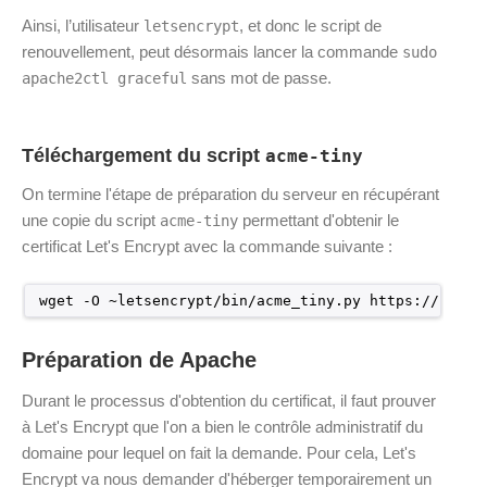
Ainsi, l’utilisateur
, et donc le script de
letsencrypt
renouvellement, peut désormais lancer la commande
sudo
sans mot de passe.
apache2ctl graceful
Téléchargement du script
acme-tiny
On termine l'étape de préparation du serveur en récupérant
une copie du script
permettant d'obtenir le
acme-tiny
certificat Let's Encrypt avec la commande suivante :
wget -O ~letsencrypt
/bin/acme_tiny
.py https:
//raw
.g
Préparation de Apache
Durant le processus d'obtention du certificat, il faut prouver
à Let's Encrypt que l'on a bien le contrôle administratif du
domaine pour lequel on fait la demande. Pour cela, Let's
Encrypt va nous demander d'héberger temporairement un