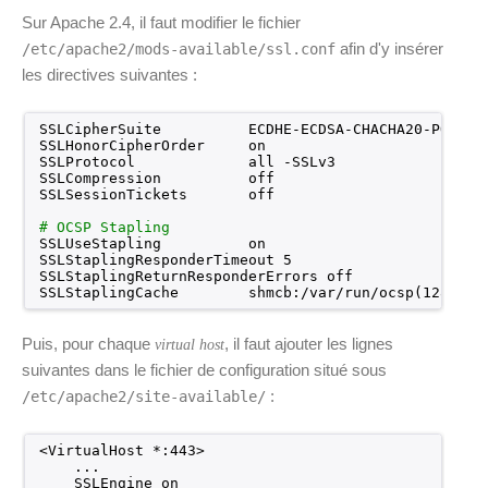
Sur Apache 2.4, il faut modifier le fichier
afin d'y insérer
/etc/apache2/mods-available/ssl.conf
les directives suivantes :
SSLCipherSuite          ECDHE-ECDSA-CHACHA20-POLY13
SSLHonorCipherOrder     on
SSLProtocol             all -SSLv3
SSLCompression          off
SSLSessionTickets       off
# OCSP Stapling
SSLUseStapling          on
SSLStaplingResponderTimeout 5
SSLStaplingReturnResponderErrors off
SSLStaplingCache        shmcb:
/var/run/ocsp
(128000)
Puis, pour chaque
, il faut ajouter les lignes
virtual host
suivantes dans le fichier de configuration situé sous
:
/etc/apache2/site-available/
<VirtualHost *:443>
...
SSLEngine on