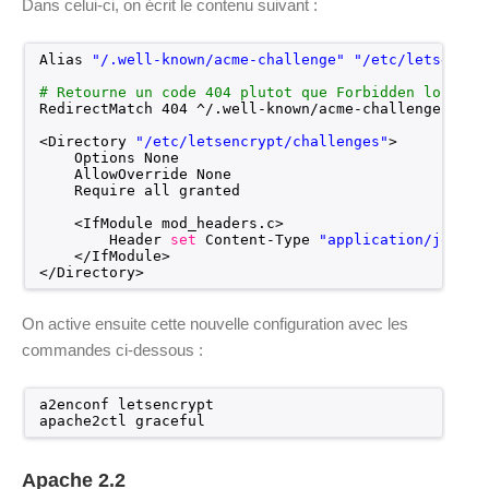
Dans celui-ci, on écrit le contenu suivant :
Alias 
"/.well-known/acme-challenge"
"/etc/letsencry
# Retourne un code 404 plutot que Forbidden lorsque
RedirectMatch 404 ^/.well-known
/acme-challenge
(/$|$
<Directory 
"/etc/letsencrypt/challenges"
>
Options None
AllowOverride None
Require all granted
<IfModule mod_headers.c>
Header 
set
Content-Type 
"application/jose+j
<
/IfModule
>
<
/Directory
>
On active ensuite cette nouvelle configuration avec les
commandes ci-dessous :
a2enconf letsencrypt
apache2ctl graceful
Apache 2.2