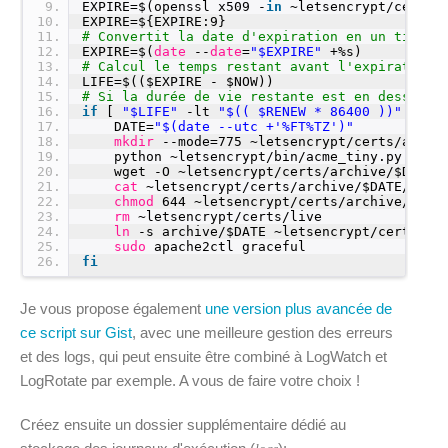
9
EXPIRE=$(openssl x509 -
in
~letsencrypt
/certs/
10
EXPIRE=${EXPIRE:9}
11
# Convertit la date d'expiration en un timest
12
EXPIRE=$(
date
--
date
=
"$EXPIRE"
+%s)
13
# Calcul le temps restant avant l'expiration 
14
LIFE=$(($EXPIRE - $NOW))
15
# Si la durée de vie restante est en dessous 
16
if
[ 
"$LIFE"
-lt 
"$(( $RENEW * 86400 ))"
]; 
t
17
DATE=
"$(date --utc +'%FT%TZ')"
18
mkdir
--mode=775 ~letsencrypt
/certs/archi
19
python ~letsencrypt
/bin/acme_tiny
.py --ac
20
wget -O ~letsencrypt
/certs/archive/
$DATE
/
21
cat
~letsencrypt
/certs/archive/
$DATE
/sign
22
chmod
644 ~letsencrypt
/certs/archive/
$DAT
23
rm
~letsencrypt
/certs/live
24
ln
-s archive/$DATE ~letsencrypt
/certs/li
25
sudo
apache2ctl graceful
26
fi
Je vous propose également
une version plus avancée de
ce script sur Gist
, avec une meilleure gestion des erreurs
et des logs, qui peut ensuite être combiné à LogWatch et
LogRotate par exemple. A vous de faire votre choix !
Créez ensuite un dossier supplémentaire dédié au