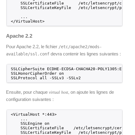
SSLCertificateFile      
/etc/letsencrypt/certs/
SSLCertificateKeyFile   
/etc/letsencrypt/privat
...
<
/VirtualHost
>
Apache 2.2
Pour Apache 2.2, le fichier
/etc/apache2/mods-
devra contenir les lignes suivantes :
available/ssl.conf
SSLCipherSuite ECDHE-ECDSA-CHACHA20-POLY1305:ECDHE-
SSLHonorCipherOrder on
SSLProtocol all -SSLv3 -SSLv2
Ensuite, pour chaque
, on ajoute les lignes de
virtual host
configuration suivantes :
<VirtualHost *:443>
...
SSLEngine on
SSLCertificateFile    
/etc/letsencrypt/certs/li
SSLCertificateKeyFile   
/etc/letsencrypt/privat