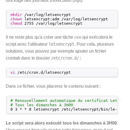
stockage des journaux d'exécution (
):
logs
mkdir
/var/log/letsencrypt
chown
letsencrypt:adm 
/var/log/letsencrypt
chmod
2755 
/var/log/letsencrypt
Il ne reste plus qu'à créer une tâche
qui exécutera le
cron
script avec l'utilisateur
. Pour cela, plusieurs
letsencrypt
solutions, vous pouvez par exemple ajouter un fichier
crontab dans le dossier
:
/etc/cron.d/
vi
/etc/cron
.d
/letsencrypt
Dans ce fichier, vous placerez le contenu suivant :
# Renouvellement automatique du certificat Let's En
# Tous les dimanches à 3H00
0 3 * * 0 letsencrypt 
/etc/letsencrypt/bin/le-renew
Le script sera alors exécuté tous les dimanches à 3H00
.
Vous pouvez bien sûr ajuster cette fréquence, mais il est