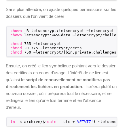
Sans plus attendre, on ajuste quelques permissions sur les
dossiers que l'on vient de créer :
chown
-R letsencrypt:letsencrypt ~letsencrypt
chown
letsencrypt:www-data ~letsencrypt
/challenges
chmod
755 ~letsencrypt
chmod
-R 775 ~letsencrypt
/certs
chmod
750 ~letsencrypt/{bin,private,challenges}
Ensuite, on créé le lien symbolique pointant vers le dossier
des certificats en cours d'usage. L'intérêt de ce lien est
qu'ainsi
le script de renouvellement ne modifiera pas
directement les fichiers en production
. Il créera plutôt un
nouveau dossier, où il préparera tout le nécessaire, et ne
redirigera le lien qu'une fois terminé et en l'absence
d'erreur.
ln
-s archive/$(
date
--utc +
'%FT%TZ'
) ~letsencrypt
/