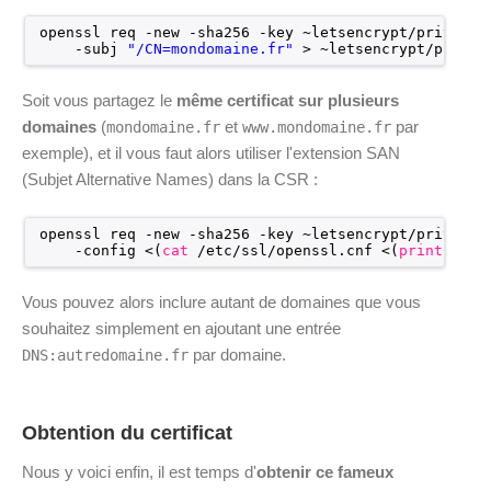
openssl req -new -sha256 -key ~letsencrypt
/private/
-subj 
"/CN=mondomaine.fr"
> ~letsencrypt
/privat
Soit vous partagez le
même certificat sur plusieurs
domaines
(
et
par
mondomaine.fr
www.mondomaine.fr
exemple), et il vous faut alors utiliser l'extension SAN
(Subjet Alternative Names) dans la CSR :
openssl req -new -sha256 -key ~letsencrypt
/private/
-config <(
cat
/etc/ssl/openssl
.cnf <(
printf
"[S
Vous pouvez alors inclure autant de domaines que vous
souhaitez simplement en ajoutant une entrée
par domaine.
DNS:autredomaine.fr
Obtention du certificat
Nous y voici enfin, il est temps d'
obtenir ce fameux