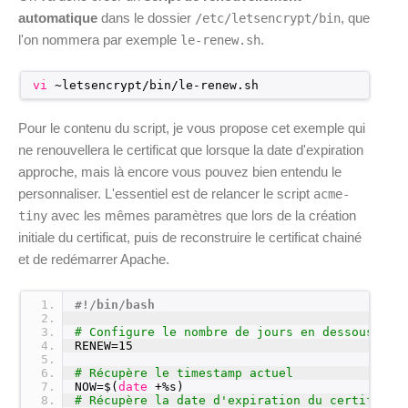
automatique
dans le dossier
, que
/etc/letsencrypt/bin
l'on nommera par exemple
.
le-renew.sh
vi
~letsencrypt
/bin/le-renew
.sh
Pour le contenu du script, je vous propose cet exemple qui
ne renouvellera le certificat que lorsque la date d'expiration
approche, mais là encore vous pouvez bien entendu le
personnaliser. L'essentiel est de relancer le script
acme-
avec les mêmes paramètres que lors de la création
tiny
initiale du certificat, puis de reconstruire le certificat chainé
et de redémarrer Apache.
1
#!/bin/bash
2
3
# Configure le nombre de jours en dessous duq
4
RENEW=15
5
6
# Récupère le timestamp actuel
7
NOW=$(
date
+%s)
8
# Récupère la date d'expiration du certificat