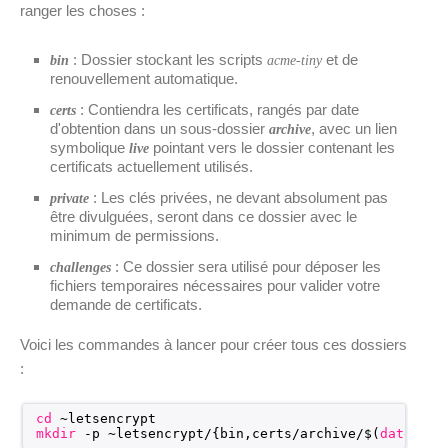
ranger les choses :
: Dossier stockant les scripts
et de
bin
acme-tiny
renouvellement automatique.
: Contiendra les certificats, rangés par date
certs
d'obtention dans un sous-dossier
, avec un lien
archive
symbolique
pointant vers le dossier contenant les
live
certificats actuellement utilisés.
: Les clés privées, ne devant absolument pas
private
être divulguées, seront dans ce dossier avec le
minimum de permissions.
: Ce dossier sera utilisé pour déposer les
challenges
fichiers temporaires nécessaires pour valider votre
demande de certificats.
Voici les commandes à lancer pour créer tous ces dossiers
:
cd
~letsencrypt
mkdir
-p ~letsencrypt/{bin,certs
/archive/
$(
date
--u