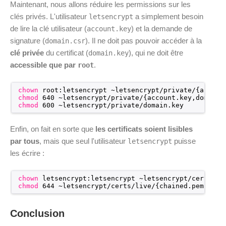
Maintenant, nous allons réduire les permissions sur les
clés privés. L'utilisateur
a simplement besoin
letsencrypt
de lire la clé utilisateur (
) et la demande de
account.key
signature (
). Il ne doit pas pouvoir accéder à la
domain.csr
clé privée
du certificat (
), qui ne doit être
domain.key
accessible que par
.
root
chown
root:letsencrypt ~letsencrypt
/private/
{accoun
chmod
640 ~letsencrypt
/private/
{account.key,domain.
chmod
600 ~letsencrypt
/private/domain
.key
Enfin, on fait en sorte que
les certificats soient lisibles
par tous
, mais que seul l'utilisateur
puisse
letsencrypt
les écrire :
chown
letsencrypt:letsencrypt ~letsencrypt
/certs/li
chmod
644 ~letsencrypt
/certs/live/
{chained.pem,inte
Conclusion