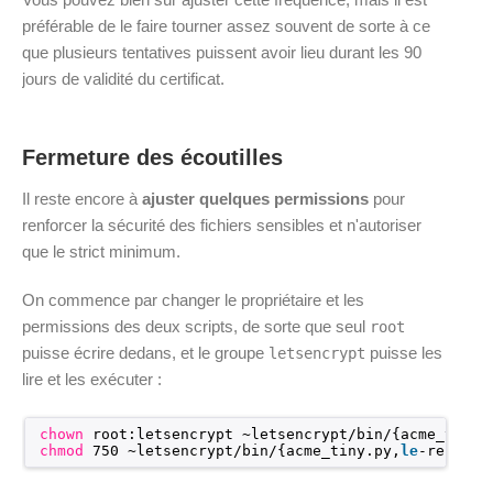
préférable de le faire tourner assez souvent de sorte à ce
que plusieurs tentatives puissent avoir lieu durant les 90
jours de validité du certificat.
Fermeture des écoutilles
Il reste encore à
ajuster quelques permissions
pour
renforcer la sécurité des fichiers sensibles et n'autoriser
que le strict minimum.
On commence par changer le propriétaire et les
permissions des deux scripts, de sorte que seul
root
puisse écrire dedans, et le groupe
puisse les
letsencrypt
lire et les exécuter :
chown
root:letsencrypt ~letsencrypt
/bin/
{acme_tiny.
chmod
750 ~letsencrypt
/bin/
{acme_tiny.py,
le
-renew.s