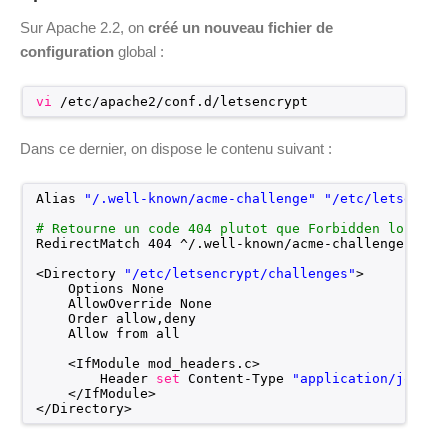
Sur Apache 2.2, on
créé un nouveau fichier de
configuration
global :
vi
/etc/apache2/conf
.d
/letsencrypt
Dans ce dernier, on dispose le contenu suivant :
Alias 
"/.well-known/acme-challenge"
"/etc/letsencry
# Retourne un code 404 plutot que Forbidden lorsque
RedirectMatch 404 ^/.well-known
/acme-challenge
(/$|$
<Directory 
"/etc/letsencrypt/challenges"
>
Options None
AllowOverride None
Order allow,deny
Allow from all
<IfModule mod_headers.c>
Header 
set
Content-Type 
"application/jose+j
<
/IfModule
>
<
/Directory
>