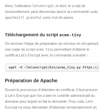
Ainsi, l’utilisateur
, et donc le script de
letsencrypt
renouvellement, peut désormais lancer la commande
sudo
sans mot de passe.
apache2ctl graceful
Téléchargement du script
acme-tiny
On termine l'étape de préparation du serveur en récupérant
une copie du script
permettant d'obtenir le
acme-tiny
certificat Let's Encrypt avec la commande suivante :
wget -O ~letsencrypt
/bin/acme_tiny
.py https:
//raw
.g
Préparation de Apache
Durant le processus d'obtention du certificat, il faut prouver
à Let's Encrypt que l'on a bien le contrôle administratif du
domaine pour lequel on fait la demande. Pour cela, Let's
Encrypt va nous demander d'héberger temporairement un