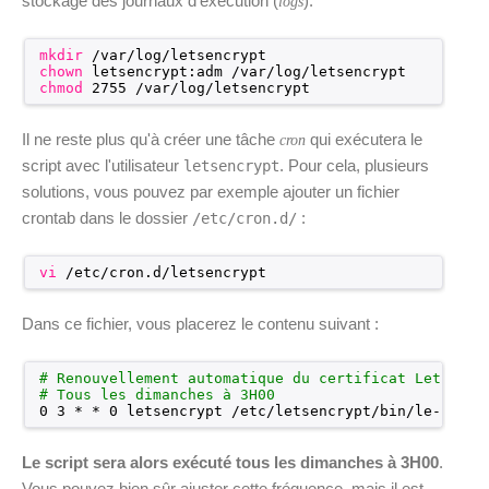
stockage des journaux d'exécution (
):
logs
mkdir
/var/log/letsencrypt
chown
letsencrypt:adm 
/var/log/letsencrypt
chmod
2755 
/var/log/letsencrypt
Il ne reste plus qu'à créer une tâche
qui exécutera le
cron
script avec l'utilisateur
. Pour cela, plusieurs
letsencrypt
solutions, vous pouvez par exemple ajouter un fichier
crontab dans le dossier
:
/etc/cron.d/
vi
/etc/cron
.d
/letsencrypt
Dans ce fichier, vous placerez le contenu suivant :
# Renouvellement automatique du certificat Let's En
# Tous les dimanches à 3H00
0 3 * * 0 letsencrypt 
/etc/letsencrypt/bin/le-renew
Le script sera alors exécuté tous les dimanches à 3H00
.
Vous pouvez bien sûr ajuster cette fréquence, mais il est