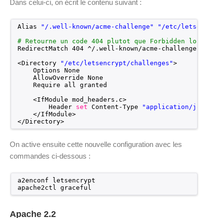
Dans celui-ci, on écrit le contenu suivant :
Alias 
"/.well-known/acme-challenge"
"/etc/letsencry
# Retourne un code 404 plutot que Forbidden lorsque
RedirectMatch 404 ^/.well-known
/acme-challenge
(/$|$
<Directory 
"/etc/letsencrypt/challenges"
>
Options None
AllowOverride None
Require all granted
<IfModule mod_headers.c>
Header 
set
Content-Type 
"application/jose+j
<
/IfModule
>
<
/Directory
>
On active ensuite cette nouvelle configuration avec les
commandes ci-dessous :
a2enconf letsencrypt
apache2ctl graceful
Apache 2.2