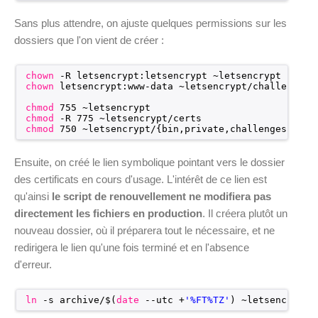
Sans plus attendre, on ajuste quelques permissions sur les
dossiers que l'on vient de créer :
chown
-R letsencrypt:letsencrypt ~letsencrypt
chown
letsencrypt:www-data ~letsencrypt
/challenges
chmod
755 ~letsencrypt
chmod
-R 775 ~letsencrypt
/certs
chmod
750 ~letsencrypt/{bin,private,challenges}
Ensuite, on créé le lien symbolique pointant vers le dossier
des certificats en cours d'usage. L'intérêt de ce lien est
qu'ainsi
le script de renouvellement ne modifiera pas
directement les fichiers en production
. Il créera plutôt un
nouveau dossier, où il préparera tout le nécessaire, et ne
redirigera le lien qu'une fois terminé et en l'absence
d'erreur.
ln
-s archive/$(
date
--utc +
'%FT%TZ'
) ~letsencrypt
/