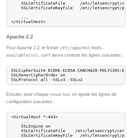
SSLCertificateFile      
/etc/letsencrypt/certs/
SSLCertificateKeyFile   
/etc/letsencrypt/privat
...
<
/VirtualHost
>
Apache 2.2
Pour Apache 2.2, le fichier
/etc/apache2/mods-
devra contenir les lignes suivantes :
available/ssl.conf
SSLCipherSuite ECDHE-ECDSA-CHACHA20-POLY1305:ECDHE-
SSLHonorCipherOrder on
SSLProtocol all -SSLv3 -SSLv2
Ensuite, pour chaque
, on ajoute les lignes de
virtual host
configuration suivantes :
<VirtualHost *:443>
...
SSLEngine on
SSLCertificateFile    
/etc/letsencrypt/certs/li
SSLCertificateKeyFile   
/etc/letsencrypt/privat