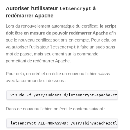
Autoriser l'utilisateur
à
letsencrypt
redémarrer Apache
Lors du renouvellement automatique du certificat,
le script
doit être en mesure de pouvoir redémarrer Apache
afin
que le nouveau certificat soit pris en compte. Pour cela, on
va autoriser l'utilisateur
à faire un
sans
letsencrypt
sudo
mot de passe, mais seulement sur la commande
permettant de redémarrer Apache.
Pour cela, on créé et on édite un nouveau fichier
sudoers
avec la commande ci-dessous :
visudo -f 
/etc/sudoers
.d
/letsencrypt-apache2ctl-gra
Dans ce nouveau fichier, on écrit le contenu suivant :
letsencrypt ALL=NOPASSWD: 
/usr/sbin/apache2ctl
grac