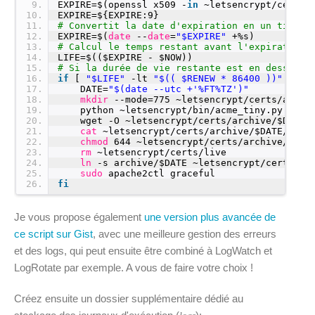
9
EXPIRE=$(openssl x509 -
in
~letsencrypt
/certs/
10
EXPIRE=${EXPIRE:9}
11
# Convertit la date d'expiration en un timest
12
EXPIRE=$(
date
--
date
=
"$EXPIRE"
+%s)
13
# Calcul le temps restant avant l'expiration 
14
LIFE=$(($EXPIRE - $NOW))
15
# Si la durée de vie restante est en dessous 
16
if
[ 
"$LIFE"
-lt 
"$(( $RENEW * 86400 ))"
]; 
t
17
DATE=
"$(date --utc +'%FT%TZ')"
18
mkdir
--mode=775 ~letsencrypt
/certs/archi
19
python ~letsencrypt
/bin/acme_tiny
.py --ac
20
wget -O ~letsencrypt
/certs/archive/
$DATE
/
21
cat
~letsencrypt
/certs/archive/
$DATE
/sign
22
chmod
644 ~letsencrypt
/certs/archive/
$DAT
23
rm
~letsencrypt
/certs/live
24
ln
-s archive/$DATE ~letsencrypt
/certs/li
25
sudo
apache2ctl graceful
26
fi
Je vous propose également
une version plus avancée de
ce script sur Gist
, avec une meilleure gestion des erreurs
et des logs, qui peut ensuite être combiné à LogWatch et
LogRotate par exemple. A vous de faire votre choix !
Créez ensuite un dossier supplémentaire dédié au