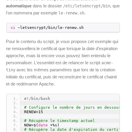
automatique
dans le dossier
, que
/etc/letsencrypt/bin
l'on nommera par exemple
.
le-renew.sh
vi
~letsencrypt
/bin/le-renew
.sh
Pour le contenu du script, je vous propose cet exemple qui
ne renouvellera le certificat que lorsque la date d'expiration
approche, mais là encore vous pouvez bien entendu le
personnaliser. L'essentiel est de relancer le script
acme-
avec les mêmes paramètres que lors de la création
tiny
initiale du certificat, puis de reconstruire le certificat chainé
et de redémarrer Apache.
1
#!/bin/bash
2
3
# Configure le nombre de jours en dessous duq
4
RENEW=15
5
6
# Récupère le timestamp actuel
7
NOW=$(
date
+%s)
8
# Récupère la date d'expiration du certificat