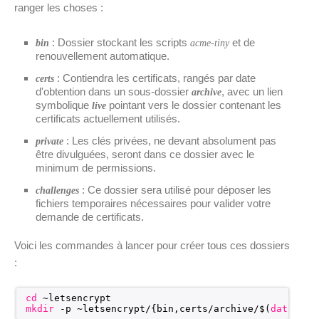
ranger les choses :
: Dossier stockant les scripts
et de
bin
acme-tiny
renouvellement automatique.
: Contiendra les certificats, rangés par date
certs
d'obtention dans un sous-dossier
, avec un lien
archive
symbolique
pointant vers le dossier contenant les
live
certificats actuellement utilisés.
: Les clés privées, ne devant absolument pas
private
être divulguées, seront dans ce dossier avec le
minimum de permissions.
: Ce dossier sera utilisé pour déposer les
challenges
fichiers temporaires nécessaires pour valider votre
demande de certificats.
Voici les commandes à lancer pour créer tous ces dossiers
:
cd
~letsencrypt
mkdir
-p ~letsencrypt/{bin,certs
/archive/
$(
date
--u