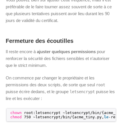
préférable de le faire tourner assez souvent de sorte à ce
que plusieurs tentatives puissent avoir lieu durant les 90
jours de validité du certificat.
Fermeture des écoutilles
Il reste encore à
ajuster quelques permissions
pour
renforcer la sécurité des fichiers sensibles et n'autoriser
que le strict minimum.
On commence par changer le propriétaire et les
permissions des deux scripts, de sorte que seul
root
puisse écrire dedans, et le groupe
puisse les
letsencrypt
lire et les exécuter :
chown
root:letsencrypt ~letsencrypt
/bin/
{acme_tiny.
chmod
750 ~letsencrypt
/bin/
{acme_tiny.py,
le
-renew.s