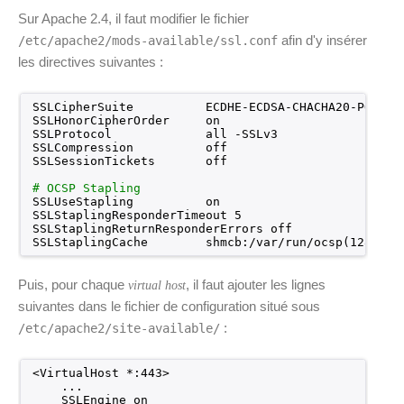
Sur Apache 2.4, il faut modifier le fichier
afin d'y insérer
/etc/apache2/mods-available/ssl.conf
les directives suivantes :
SSLCipherSuite          ECDHE-ECDSA-CHACHA20-POLY13
SSLHonorCipherOrder     on
SSLProtocol             all -SSLv3
SSLCompression          off
SSLSessionTickets       off
# OCSP Stapling
SSLUseStapling          on
SSLStaplingResponderTimeout 5
SSLStaplingReturnResponderErrors off
SSLStaplingCache        shmcb:
/var/run/ocsp
(128000)
Puis, pour chaque
, il faut ajouter les lignes
virtual host
suivantes dans le fichier de configuration situé sous
:
/etc/apache2/site-available/
<VirtualHost *:443>
...
SSLEngine on