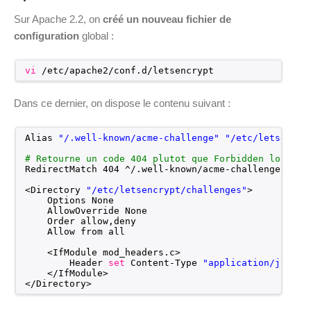
Sur Apache 2.2, on
créé un nouveau fichier de
configuration
global :
vi
/etc/apache2/conf
.d
/letsencrypt
Dans ce dernier, on dispose le contenu suivant :
Alias 
"/.well-known/acme-challenge"
"/etc/letsencry
# Retourne un code 404 plutot que Forbidden lorsque
RedirectMatch 404 ^/.well-known
/acme-challenge
(/$|$
<Directory 
"/etc/letsencrypt/challenges"
>
Options None
AllowOverride None
Order allow,deny
Allow from all
<IfModule mod_headers.c>
Header 
set
Content-Type 
"application/jose+j
<
/IfModule
>
<
/Directory
>