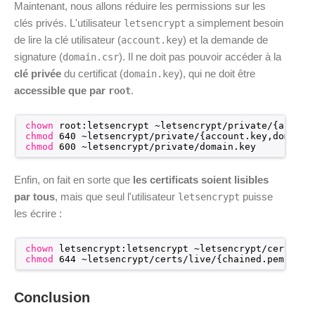
Maintenant, nous allons réduire les permissions sur les
clés privés. L'utilisateur
a simplement besoin
letsencrypt
de lire la clé utilisateur (
) et la demande de
account.key
signature (
). Il ne doit pas pouvoir accéder à la
domain.csr
clé privée
du certificat (
), qui ne doit être
domain.key
accessible que par
.
root
chown
root:letsencrypt ~letsencrypt
/private/
{accoun
chmod
640 ~letsencrypt
/private/
{account.key,domain.
chmod
600 ~letsencrypt
/private/domain
.key
Enfin, on fait en sorte que
les certificats soient lisibles
par tous
, mais que seul l'utilisateur
puisse
letsencrypt
les écrire :
chown
letsencrypt:letsencrypt ~letsencrypt
/certs/li
chmod
644 ~letsencrypt
/certs/live/
{chained.pem,inte
Conclusion