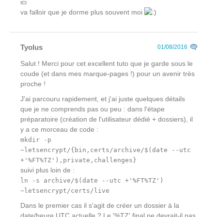
ici
va falloir que je dorme plus souvent moi
Tyolus
01/08/2016
Salut ! Merci pour cet excellent tuto que je garde sous le
coude (et dans mes marque-pages !) pour un avenir très
proche !
J'ai parcouru rapidement, et j'ai juste quelques détails
que je ne comprends pas ou peu : dans l'étape
préparatoire (création de l'utilisateur dédié + dossiers), il
y a ce morceau de code :
mkdir -p
~letsencrypt/{bin,certs/archive/$(date --utc
+'%FT%TZ'),private,challenges}
suivi plus loin de :
ln -s archive/$(date --utc +'%FT%TZ')
~letsencrypt/certs/live
Dans le premier cas il s'agit de créer un dossier à la
date/heure UTC actuelle ? Le '%TZ' final ne devrait-il pas