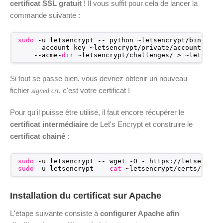
certificat SSL gratuit
! Il vous suffit pour cela de lancer la
commande suivante :
sudo
-u letsencrypt -- python ~letsencrypt
/bin/acme
--account-key ~letsencrypt
/private/account
.key 
--acme-
dir
~letsencrypt
/challenges/
> ~letsencr
Si tout se passe bien, vous devriez obtenir un nouveau
fichier
, c'est votre certificat !
signed.crt
Pour qu'il puisse être utilisé, il faut encore récupérer le
certificat intermédiaire
de Let's Encrypt et construire le
certificat chainé
:
sudo
-u letsencrypt -- wget -O - https:
//letsencryp
sudo
-u letsencrypt -- 
cat
~letsencrypt
/certs/live/
Installation du certificat sur Apache
L'étape suivante consiste à
configurer Apache afin