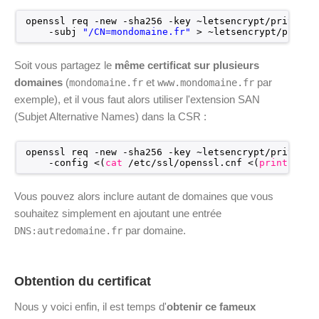
openssl req -new -sha256 -key ~letsencrypt
/private/
-subj 
"/CN=mondomaine.fr"
> ~letsencrypt
/privat
Soit vous partagez le
même certificat sur plusieurs
domaines
(
et
par
mondomaine.fr
www.mondomaine.fr
exemple), et il vous faut alors utiliser l'extension SAN
(Subjet Alternative Names) dans la CSR :
openssl req -new -sha256 -key ~letsencrypt
/private/
-config <(
cat
/etc/ssl/openssl
.cnf <(
printf
"[S
Vous pouvez alors inclure autant de domaines que vous
souhaitez simplement en ajoutant une entrée
par domaine.
DNS:autredomaine.fr
Obtention du certificat
Nous y voici enfin, il est temps d'
obtenir ce fameux