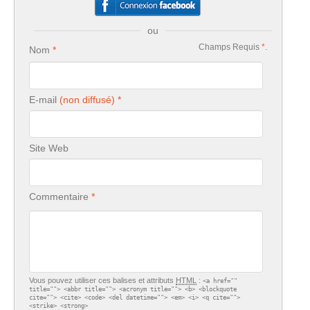
ou
Champs Requis
*
.
Nom
E-mail
Site Web
Commentaire
Vous pouvez utiliser ces balises et attributs
HTML
:
<a href=""
title=""> <abbr title=""> <acronym title=""> <b> <blockquote
cite=""> <cite> <code> <del datetime=""> <em> <i> <q cite="">
<strike> <strong>