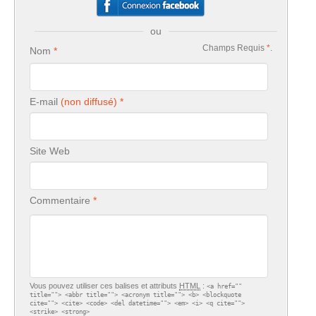
ou
Champs Requis
*
.
Nom
E-mail
Site Web
Commentaire
Vous pouvez utiliser ces balises et attributs
HTML
:
<a href=""
title=""> <abbr title=""> <acronym title=""> <b> <blockquote
cite=""> <cite> <code> <del datetime=""> <em> <i> <q cite="">
<strike> <strong>