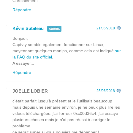
Cordialement.
Répondre
Kévin Subileau
21/05/2018
Admin.
Bonjour,
Captvty semble également fonctionner sur Linux,
moyennant quelques manips, comme cela est indiqué
sur
la FAQ du site officiel
.
A essayer...
Répondre
JOELLE LOBIER
25/06/2018
c'était parfait jusqu'à présent et je l'utilisais beaucoup
mais depuis une semaine environ, je ne peux plus lire les
videos téléchargées: j'ai l'erreur 0xc00d36c4: j'ai essayé
plusieurs choses mais je n'ai pas réussi à corriger le
problème.
ce serait super si vous pouviez me dépanner !