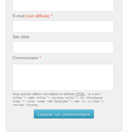
E-mail
Site Web
Commentaire
Vous pouvez utiliser ces balises et attributs
HTML
:
<a href=""
title=""> <abbr title=""> <acronym title=""> <b> <blockquote
cite=""> <cite> <code> <del datetime=""> <em> <i> <q cite="">
<strike> <strong>