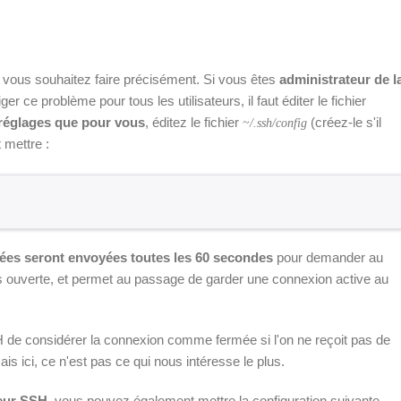
ue vous souhaitez faire précisément. Si vous êtes
administrateur de l
er ce problème pour tous les utilisateurs, il faut éditer le fichier
 réglages que pour vous
, éditez le fichier
(créez-le s'il
~/.ssh/config
 mettre :
ées seront envoyées toutes les 60 secondes
pour demander au
rs ouverte, et permet au passage de garder une connexion active au
H de considérer la connexion comme fermée si l'on ne reçoit pas de
 ici, ce n'est pas ce qui nous intéresse le plus.
eur SSH
, vous pouvez également mettre la configuration suivante