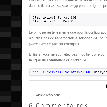
dans le fichier
pour corriger le p
/etc/ssh/sshd_config
ClientAliveInterval 300
ClientAliveCountMax 2
Le principe reste le même que pour la configuratio
n'oubliez pas de
redémarrer le service SSH
pour 
(
par exemple).
/etc/init.d/ssh restart
Enfin, si vous ne souhaitez pas modifier votre con
la ligne de commande
du client SSH :
ssh
-o 
"ServerAliveInterval 60"
user@d
←
Article précédent
6 Commentaires