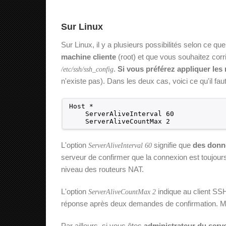
Sur Linux
Sur Linux, il y a plusieurs possibilités selon ce q
machine cliente
(root) et que vous souhaitez corrig
.
Si vous préférez appliquer les
/etc/ssh/ssh_config
n'existe pas). Dans les deux cas, voici ce qu'il faut
Host *
ServerAliveInterval 60
ServerAliveCountMax 2
L'option
signifie que
des donn
ServerAliveInterval 60
serveur de confirmer que la connexion est toujou
niveau des routeurs NAT.
L'option
indique au client SS
ServerAliveCountMax 2
réponse après deux demandes de confirmation. Mais
Par ailleurs, si vous êtes
administrateur du serv