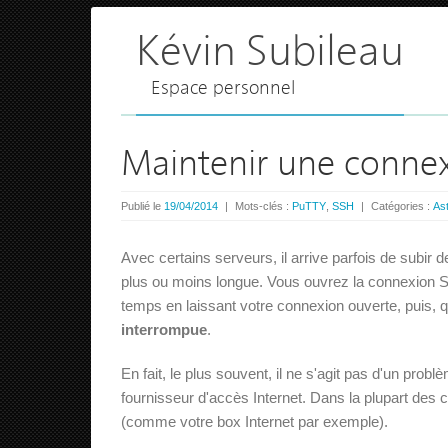
Kévin Subileau
Espace personnel
Maintenir une connex
Publié le
19/04/2014
|
Mots-clés :
PuTTY
,
SSH
|
Catégories :
Ast
Avec certains serveurs, il arrive parfois de subir 
plus ou moins longue. Vous ouvrez la connexion SS
temps en laissant votre connexion ouverte, puis,
interrompue
.
En fait, le plus souvent, il ne s'agit pas d'un pr
fournisseur d'accès Internet. Dans la plupart des 
(comme votre box Internet par exemple).