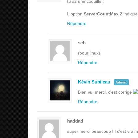
tu as une coquille :
L'option
ServerCountMax 2
indique 
Répondre
seb
(pour linux)
Répondre
Kévin Subileau
Admin.
Bien vu, merci, c'est corrigé
Répondre
haddad
super merci beaucoup !!! c'est vraim