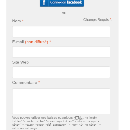
ou
Champs Requis
*
.
Nom
E-mail
Site Web
Commentaire
Vous pouvez utiliser ces balises et attributs
HTML
:
<a href=""
title=""> <abbr title=""> <acronym title=""> <b> <blockquote
cite=""> <cite> <code> <del datetime=""> <em> <i> <q cite="">
<strike> <strong>