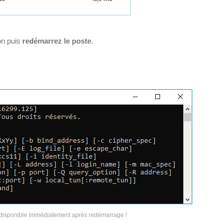
ion puis
redémarrez le poste
.
isponible immédiatement après redémarrage !