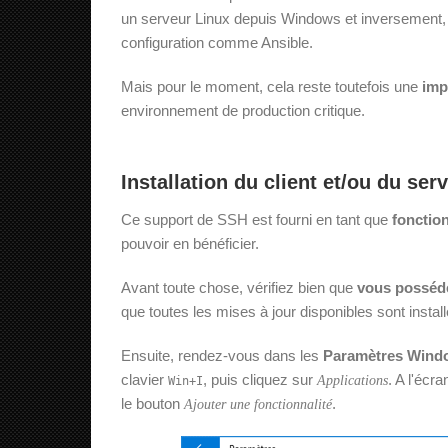
un serveur Linux depuis Windows et inversement, et 
configuration comme Ansible.
Mais pour le moment, cela reste toutefois une
imp
environnement de production critique.
Installation du client et/ou du se
Ce support de SSH est fourni en tant que
fonction
pouvoir en bénéficier.
Avant toute chose, vérifiez bien que
vous posséde
que toutes les mises à jour disponibles sont instal
Ensuite, rendez-vous dans les
Paramètres Wind
clavier
, puis cliquez sur
. A l'écr
Applications
Win
+
I
le bouton
.
Ajouter une fonctionnalité