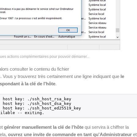
ues actions complémentaires pour pouvoir démarrer...
ors consulter le contenu du fichier
. Vous y trouverez très certainement une ligne indiquant que
le
g
espondant à la clé de l'hôte
.
d host key: ./ssh_host_rsa_key
d host key: ./ssh_host_dsa_key
d host key: ./ssh_host_ed25519_key
ailable -- exiting.
fet
générer manuellement la clé de l'hôte
qui servira à chiffrer la
cela,
ouvrez une invite de commande en tant qu'Administrateur
et