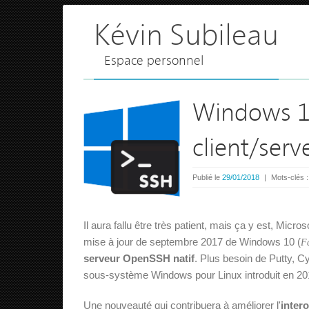
Kévin Subileau
Espace personnel
Windows 10 
client/serv
Publié le
29/01/2018
|
Mots-clés 
Il aura fallu être très patient, mais ça y est, Micros
mise à jour de septembre 2017 de Windows 10 (
Fa
serveur OpenSSH natif
. Plus besoin de Putty, C
sous-système Windows pour Linux introduit en 201
Une nouveauté qui contribuera à améliorer l'
inter