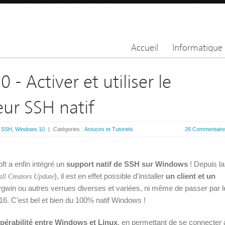
Accueil
Informatique
- Activer et utiliser le
eur SSH natif
:
SSH
,
Windows 10
|
Catégories :
Astuces et Tutoriels
26 Commentair
oft a enfin intégré un
support natif de SSH sur Windows
! Depuis la
), il est en effet possible d'installer
un client et un
ll Creators Update
ygwin ou autres verrues diverses et variées, ni même de passer par l
6. C'est bel et bien du 100% natif Windows !
opérabilité entre Windows et Linux
, en permettant de se connecter 