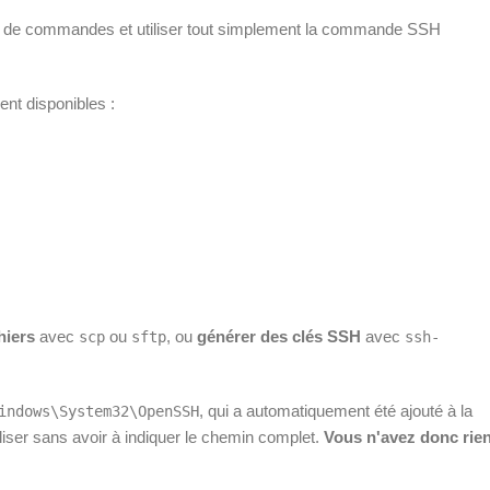
e de commandes et utiliser tout simplement la commande SSH
nt disponibles :
hiers
avec
ou
, ou
générer des clés SSH
avec
scp
sftp
ssh-
, qui a automatiquement été ajouté à la
indows\System32\OpenSSH
iliser sans avoir à indiquer le chemin complet.
Vous n'avez donc rie