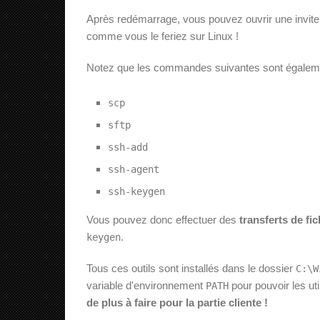
Après redémarrage, vous pouvez ouvrir une invit
comme vous le feriez sur Linux !
Notez que les commandes suivantes sont égaleme
scp
sftp
ssh-add
ssh-agent
ssh-keygen
Vous pouvez donc effectuer des
transferts de fic
.
keygen
Tous ces outils sont installés dans le dossier
C:\W
variable d'environnement
pour pouvoir les ut
PATH
de plus à faire pour la partie cliente !