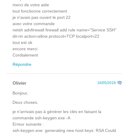
merci de votre aide
tout fonctionne correctement
je n'avais pas ouvert le port 22
avec votre commande
netsh advfirewall firewall add rule name="Service SSH"
dir=in action=allow protocol=TCP localport=22
tout est ok
encore merci
Cordialement
Répondre
Olivier
16/05/2018
Bonjour,
Deux choses.
je n'arrivais pas à générer les clés en faisant la
commande ssh-keygen.exe -A
Erreur suivante :
ssh-keygen.exe: generating new host keys: RSA Could