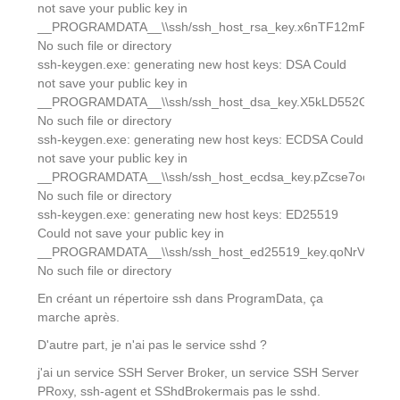
not save your public key in
__PROGRAMDATA__\\ssh/ssh_host_rsa_key.x6nTF12mPR:
No such file or directory
ssh-keygen.exe: generating new host keys: DSA Could
not save your public key in
__PROGRAMDATA__\\ssh/ssh_host_dsa_key.X5kLD552GA:
No such file or directory
ssh-keygen.exe: generating new host keys: ECDSA Could
not save your public key in
__PROGRAMDATA__\\ssh/ssh_host_ecdsa_key.pZcse7oqcM:
No such file or directory
ssh-keygen.exe: generating new host keys: ED25519
Could not save your public key in
__PROGRAMDATA__\\ssh/ssh_host_ed25519_key.qoNrVXFGM
No such file or directory
En créant un répertoire ssh dans ProgramData, ça
marche après.
D'autre part, je n'ai pas le service sshd ?
j'ai un service SSH Server Broker, un service SSH Server
PRoxy, ssh-agent et SShdBrokermais pas le sshd.