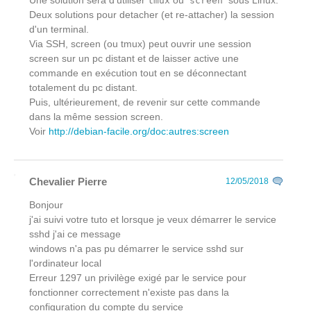
Une solution sera d'utiliser
ou
sous Linux.
tmux
screen
Deux solutions pour detacher (et re-attacher) la session
d'un terminal.
Via SSH, screen (ou tmux) peut ouvrir une session
screen sur un pc distant et de laisser active une
commande en exécution tout en se déconnectant
totalement du pc distant.
Puis, ultérieurement, de revenir sur cette commande
dans la même session screen.
Voir
http://debian-facile.org/doc:autres:screen
Chevalier Pierre
12/05/2018
Bonjour
j'ai suivi votre tuto et lorsque je veux démarrer le service
sshd j'ai ce message
windows n'a pas pu démarrer le service sshd sur
l'ordinateur local
Erreur 1297 un privilège exigé par le service pour
fonctionner correctement n'existe pas dans la
configuration du compte du service