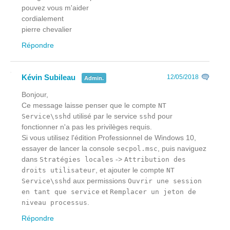
pouvez vous m'aider
cordialement
pierre chevalier
Répondre
Kévin Subileau
12/05/2018
Admin.
Bonjour,
Ce message laisse penser que le compte
NT
utilisé par le service
pour
Service\sshd
sshd
fonctionner n'a pas les privilèges requis.
Si vous utilisez l'édition Professionnel de Windows 10,
essayer de lancer la console
, puis naviguez
secpol.msc
dans
->
Stratégies locales
Attribution des
, et ajouter le compte
droits utilisateur
NT
aux permissions
Service\sshd
Ouvrir une session
et
en tant que service
Remplacer un jeton de
.
niveau processus
Répondre