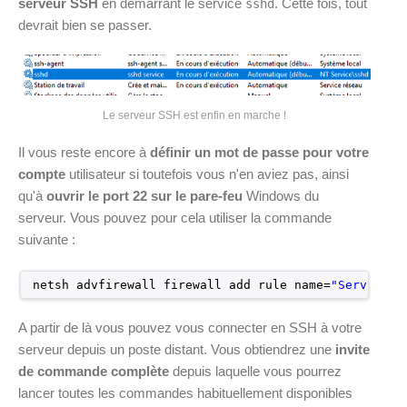
serveur SSH
en démarrant le service
. Cette fois, tout
sshd
devrait bien se passer.
Le serveur SSH est enfin en marche !
Il vous reste encore à
définir un mot de passe pour votre
compte
utilisateur si toutefois vous n'en aviez pas, ainsi
qu'à
ouvrir le port 22 sur le pare-feu
Windows du
serveur. Vous pouvez pour cela utiliser la commande
suivante :
netsh advfirewall firewall add rule name=
"Service S
A partir de là vous pouvez vous connecter en SSH à votre
serveur depuis un poste distant. Vous obtiendrez une
invite
de commande complète
depuis laquelle vous pourrez
lancer toutes les commandes habituellement disponibles