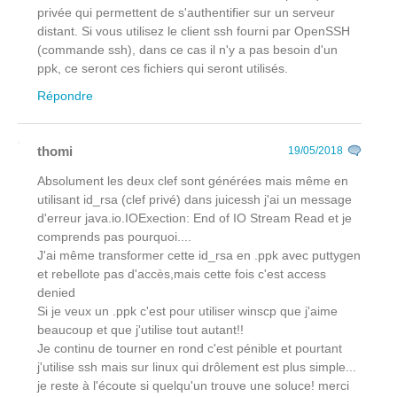
privée qui permettent de s'authentifier sur un serveur
distant. Si vous utilisez le client ssh fourni par OpenSSH
(commande ssh), dans ce cas il n'y a pas besoin d'un
ppk, ce seront ces fichiers qui seront utilisés.
Répondre
thomi
19/05/2018
Absolument les deux clef sont générées mais même en
utilisant id_rsa (clef privé) dans juicessh j'ai un message
d'erreur java.io.IOExection: End of IO Stream Read et je
comprends pas pourquoi....
J'ai même transformer cette id_rsa en .ppk avec puttygen
et rebellote pas d'accès,mais cette fois c'est access
denied
Si je veux un .ppk c'est pour utiliser winscp que j'aime
beaucoup et que j'utilise tout autant!!
Je continu de tourner en rond c'est pénible et pourtant
j'utilise ssh mais sur linux qui drôlement est plus simple...
je reste à l'écoute si quelqu'un trouve une soluce! merci