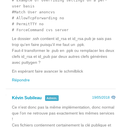
# Example of overriding settings on a per-
user basis
#Match User anoncvs
# AllowTcpForwarding no
# PermitTTY no
# ForceCommand cvs server
Le dossier .ssh contient id_rsa et id_rsa.pub je sais pas
trop qu'en faire puisqu'il me faut un .ppk.
Faut-il transformer le .pub en .ppk ou remplacer les deux
clefs id_rsa et id_pub par deux autres clefs générées
avec puttygen ?
En espérant faire avancer le schmilblick
Répondre
Kévin Subileau
19/05/2018
Admin.
Ce n'est donc pas la même implémentation, donc normal
que l'on ne retrouve pas exactement les mêmes services
!
Ces fichiers contiennent certainement la clé publique et