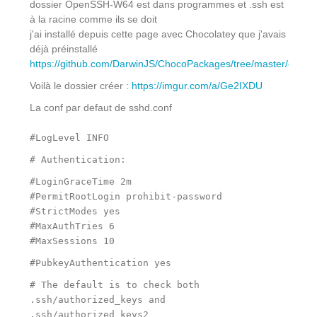
dossier OpenSSH-W64 est dans programmes et .ssh est
à la racine comme ils se doit
j'ai installé depuis cette page avec Chocolatey que j'avais
déjà préinstallé
https://github.com/DarwinJS/ChocoPackages/tree/master/opens
Voilà le dossier créer :
https://imgur.com/a/Ge2IXDU
La conf par defaut de sshd.conf
#LogLevel INFO
# Authentication:
#LoginGraceTime 2m
#PermitRootLogin prohibit-password
#StrictModes yes
#MaxAuthTries 6
#MaxSessions 10
#PubkeyAuthentication yes
# The default is to check both
.ssh/authorized_keys and
.ssh/authorized_keys2