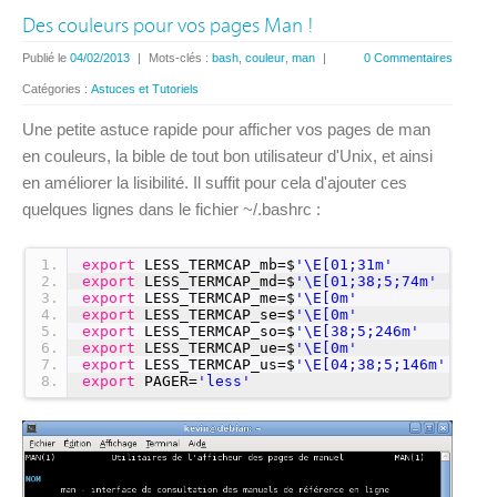
Des couleurs pour vos pages Man !
Publié le
04/02/2013
|
Mots-clés :
bash
,
couleur
,
man
|
0 Commentaires
Catégories :
Astuces et Tutoriels
Une petite astuce rapide pour afficher vos pages de man
en couleurs, la bible de tout bon utilisateur d'Unix, et ainsi
en améliorer la lisibilité. Il suffit pour cela d'ajouter ces
quelques lignes dans le fichier ~/.bashrc :
1
export
LESS_TERMCAP_mb=$
'\E[01;31m'
2
export
LESS_TERMCAP_md=$
'\E[01;38;5;74m'
3
export
LESS_TERMCAP_me=$
'\E[0m'
4
export
LESS_TERMCAP_se=$
'\E[0m'
5
export
LESS_TERMCAP_so=$
'\E[38;5;246m'
6
export
LESS_TERMCAP_ue=$
'\E[0m'
7
export
LESS_TERMCAP_us=$
'\E[04;38;5;146m'
8
export
PAGER=
'less'