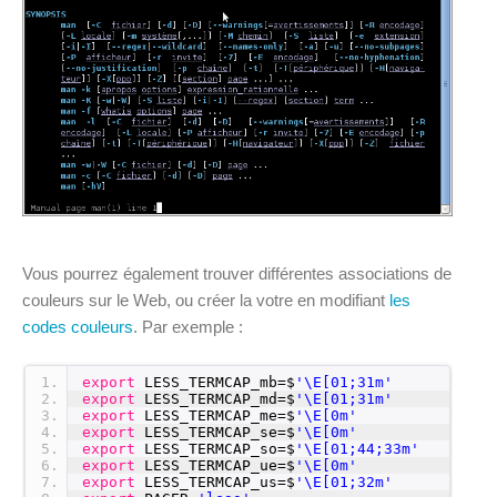
Vous pourrez également trouver différentes associations de
couleurs sur le Web, ou créer la votre en modifiant
les
codes couleurs
. Par exemple :
1
export
LESS_TERMCAP_mb=$
'\E[01;31m'
2
export
LESS_TERMCAP_md=$
'\E[01;31m'
3
export
LESS_TERMCAP_me=$
'\E[0m'
4
export
LESS_TERMCAP_se=$
'\E[0m'
5
export
LESS_TERMCAP_so=$
'\E[01;44;33m'
6
export
LESS_TERMCAP_ue=$
'\E[0m'
7
export
LESS_TERMCAP_us=$
'\E[01;32m'