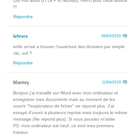
Oui moi aussi (cf Le P'tit Nicolas), merci pour cette astuce
!!!
Répondre
lefevre
06/03/2019
enfin arrivé a trouver l'ouverture des dossiers par simple
clic, ouf !!
Répondre
Mantey
11/04/2019
Bonjour j'ai travaillé sur Word avec mon ordinateur et
enregistrer mes documents mais au moment de les
rouvrir "l'explorateur de fichier" ne répond plus. J'ai
essayé d'ouvrir à plusieurs reprise mais toujours le même
message (Ne répond plus). Si vous pouviez m'aider.
PS: mon ordinateur est neuf, ce sont mes premiers
travaux.