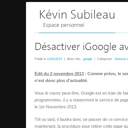
Kévin Subileau
Espace personnel
Désactiver iGoogle av
Publié le
11/02/2013
|
Mots-clés :
google
|
Catégories :
Astuces e
Edit du 2 novembre 2013
: Comme prévu, le ser
n'est donc plus d'actualité.
Vous le savez peut-être, Google est en train de fa
programmées, il y a notamment le service de pag
le 1er Novembre 2013.
Tôt ou tard, il faudra donc se passer de ce servic
maintenant, la procédure pour retirer cette page qu