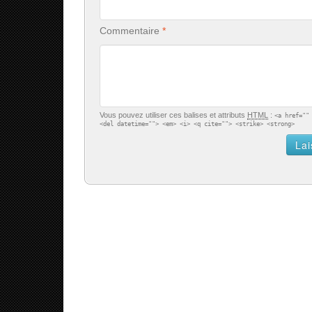
Commentaire
Vous pouvez utiliser ces balises et attributs
HTML
:
<a href=""
<del datetime=""> <em> <i> <q cite=""> <strike> <strong>