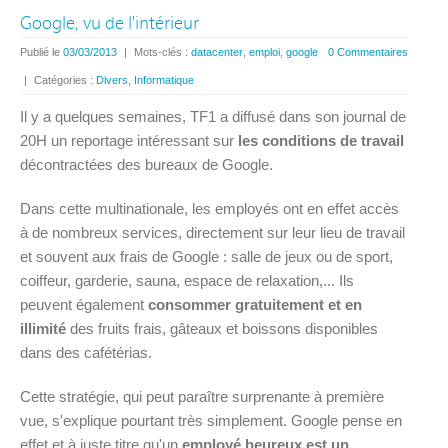
Google, vu de l'intérieur
Publié le
03/03/2013
|
Mots-clés :
datacenter
,
emploi
,
google
0 Commentaires
|
Catégories :
Divers
,
Informatique
Il y a quelques semaines, TF1 a diffusé dans son journal de
20H un reportage intéressant sur
les conditions de travail
décontractées des bureaux de Google.
Dans cette multinationale, les employés ont en effet accès
à de nombreux services, directement sur leur lieu de travail
et souvent aux frais de Google : salle de jeux ou de sport,
coiffeur, garderie, sauna, espace de relaxation,... Ils
peuvent également
consommer gratuitement et en
illimité
des fruits frais, gâteaux et boissons disponibles
dans des cafétérias.
Cette stratégie, qui peut paraître surprenante à première
vue, s'explique pourtant très simplement. Google pense en
effet et à juste titre qu'un
employé heureux est un