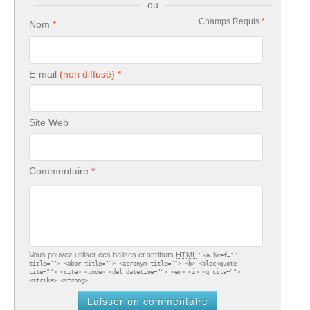
ou
Champs Requis
*
.
Nom
E-mail
Site Web
Commentaire
Vous pouvez utiliser ces balises et attributs
HTML
:
<a href=""
title=""> <abbr title=""> <acronym title=""> <b> <blockquote
cite=""> <cite> <code> <del datetime=""> <em> <i> <q cite="">
<strike> <strong>